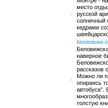
Монтрё - н
место отды
русской ари
1.
солнечный 
кедрами со
швейцарско
Беловежская п
Беловежска
наверное б
Беловежско
рассказов о
Можно ли п
2.
опираясь т
автобуса".
многообраз
толстую кн