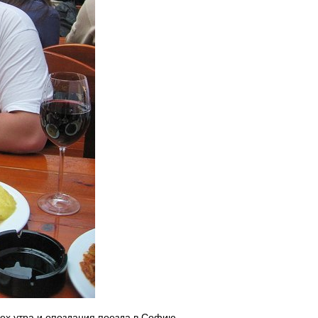
рех утра и опоздания поезда в Софию