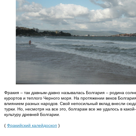
Фракия – так давным-давно называлась Болгария – родина солне
курортов и теплого Черного моря. На протяжении веков Болгари
влиянием разных народов. Свой непосильный вклад внесли сюда и
турки. Но, несмотря на все это, болгарам все же удалось в како
культуру древней Болгарии.
(
Фракийский калейдоскоп
)