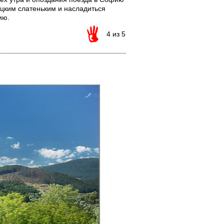
рецким слатеньким и насладиться
ию.
4 из 5