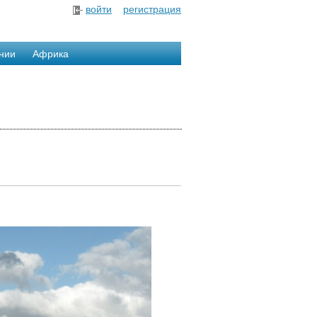
войти
регистрация
нии
Африка
.