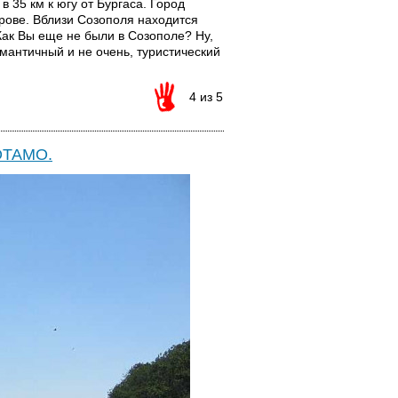
в 35 км к югу от Бургаса. Город
ове. Вблизи Созополя находится
Как Вы еще не были в Созополе? Ну,
мантичный и не очень, туристический
4 из 5
ОТАМО.