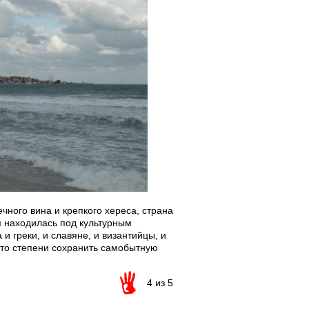
чного вина и крепкого хереса, страна
я находилась под культурным
 греки, и славяне, и византийцы, и
й-то степени сохранить самобытную
4 из 5