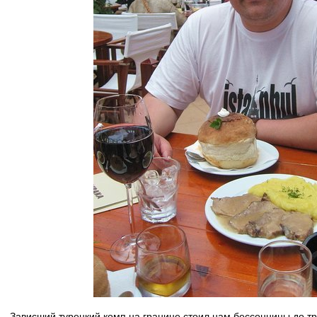
Зависший турецкий комп на границе стоил нам бессонницы до т