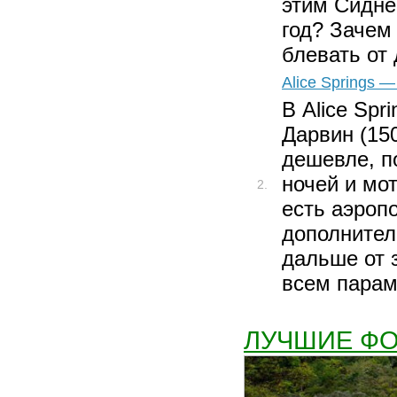
этим Сидне
год? Зачем 
блевать от
Alice Springs —
В Alice Spr
Дарвин (15
дешевле, п
ночей и мо
2.
есть аэроп
дополнител
дальше от з
всем парам
ЛУЧШИЕ Ф