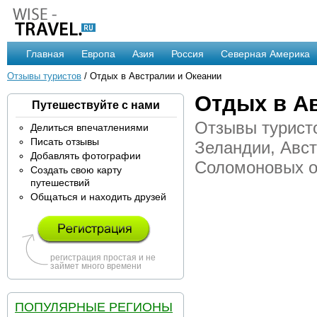
Главная
Европа
Азия
Россия
Северная Америка
Отзывы туристов
/ Отдых в Австралии и Океании
Отдых в А
Путешествуйте с нами
Отзывы туристо
Делиться впечатлениями
Писать отзывы
Зеландии, Авст
Добавлять фотографии
Соломоновых о
Создать свою карту
путешествий
Общаться и находить друзей
регистрация простая и не
займет много времени
ПОПУЛЯРНЫЕ РЕГИОНЫ