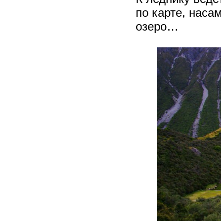
по карте, наса
озеро…