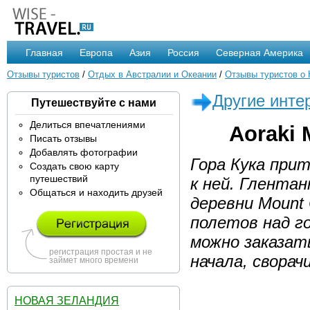
Главная
Европа
Азия
Россия
Северная Америка
Отзывы туристов
/
Отдых в Австралии и Океании
/
Отзывы туристов о
Другие инте
Путешествуйте с нами
Делиться впечатлениями
Aoraki 
Писать отзывы
Добавлять фотографии
Гора Кука при
Создать свою карту
путешествий
к ней. Глента
Общаться и находить друзей
деревни Mount 
полетов над го
можно заказат
регистрация простая и не
начала, сворач
займет много времени
НОВАЯ ЗЕЛАНДИЯ