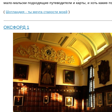
мало-мальски подходящие путеводители и карты, и хоть какие-т
(
Шотландия - ты мечта старости моей
)
ОКСФОРД 1