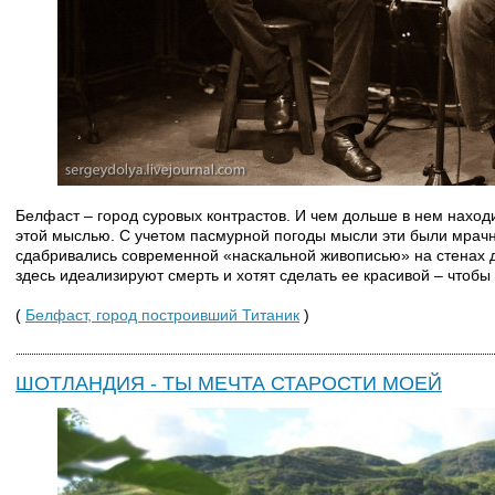
Белфаст – город суровых контрастов. И чем дольше в нем нахо
этой мыслью. С учетом пасмурной погоды мысли эти были мрачн
сдабривались современной «наскальной живописью» на стенах 
здесь идеализируют смерть и хотят сделать ее красивой – чтобы л
(
Белфаст, город построивший Титаник
)
ШОТЛАНДИЯ - ТЫ МЕЧТА СТАРОСТИ МОЕЙ