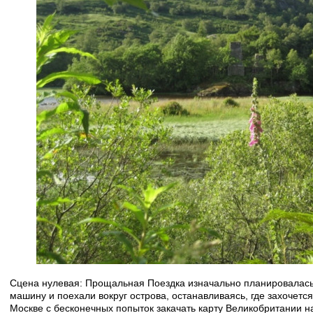
Сцена нулевая: Прощальная Поездка изначально планировалась к
машину и поехали вокруг острова, останавливаясь, где захочетс
Москве с бесконечных попыток закачать карту Великобритании н