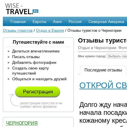
Главная
Европа
Азия
Россия
Северная Америка
Отзывы туристов
/
Отдых в Европе
/ Отзывы туристов о Черногории
Отзывы турист
Путешествуйте с нами
Отдых в Черногории. Фот
Делиться впечатлениями
Писать отзывы
Мне нужен город:
Добавлять фотографии
Создать свою карту
Последние отзывы
путешествий
Общаться и находить друзей
ОТКРОЙ С
Долго жду нач
регистрация простая и не
займет много времени
начала посадк
кожаному кресл
ЧЕРНОГОРИЯ