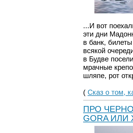
...И вот поеха
эти дни Мадонн
в банк, билеты
всякой очеред
в Будве посел
мрачные крепос
шляпе, рот откр
(
Сказ о том, 
ПРО ЧЕРНО
GORA ИЛИ 