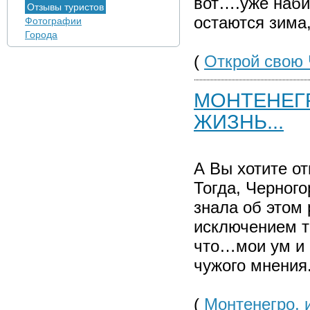
вот….уже наби
Отзывы туристов
остаются зима
Фотографии
Города
(
Открой свою 
МОНТЕНЕГ
ЖИЗНЬ...
А Вы хотите о
Тогда, Черного
знала об этом 
исключением то
что…мои ум и 
чужого мнения
(
Монтенегро, 