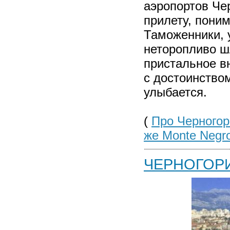
аэропортов Чер
прилету, поним
Таможенники, 
неторопливо ш
пристальное в
с достоинство
улыбается.
(
Про Черногор
же Monte Negro
ЧЕРНОГОР