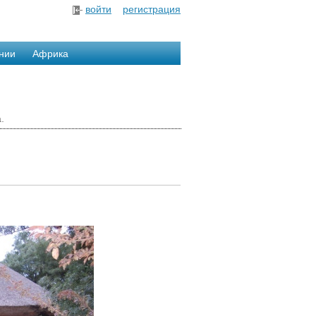
войти
регистрация
нии
Африка
.