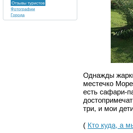
Отзывы туристов
Фотографии
Города
Однажды жарки
местечко Море 
есть сафари-п
достопримечат
три, и мои дет
(
Кто куда, а м