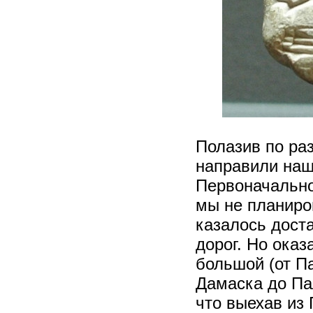
Полазив по ра
направили наш
Первоначально
мы не планиро
казалось дост
дорог. Но оказ
большой (от Па
Дамаска до Па
что выехав из 