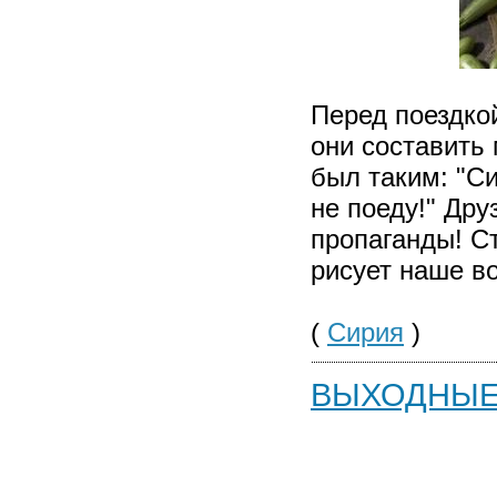
Перед поездко
они составить
был таким: "С
не поеду!" Дру
пропаганды! Ст
рисует наше в
(
Сирия
)
ВЫХОДНЫЕ