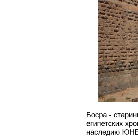
Босра - старин
египетских хро
наследию ЮНЕС