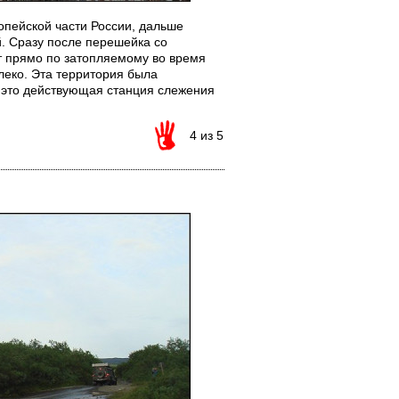
опейской части России, дальше
. Сразу после перешейка со
т прямо по затопляемому во время
леко. Эта территория была
ак это действующая станция слежения
4 из 5