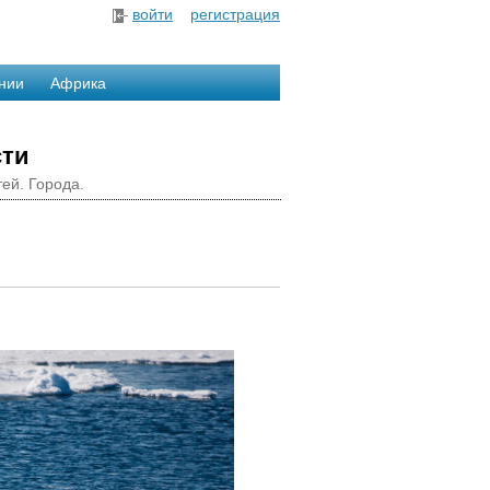
войти
регистрация
нии
Африка
сти
ей. Города.