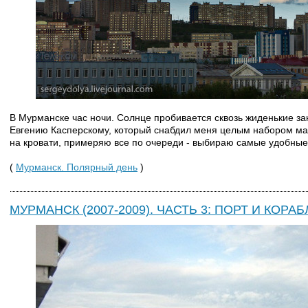
В Мурманске час ночи. Солнце пробивается сквозь жиденькие зан
Евгению Касперскому, который снабдил меня целым набором мат
на кровати, примеряю все по очереди - выбираю самые удобные
(
Мурманск. Полярный день
)
МУРМАНСК (2007-2009). ЧАСТЬ 3: ПОРТ И КОРАБ