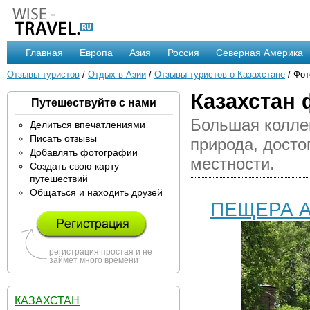
Главная
Европа
Азия
Россия
Северная Америка
Отзывы туристов
/
Отдых в Азии
/
Отзывы туристов о Казахстане
/ Фот
Казахстан 
Путешествуйте с нами
Большая коллек
Делиться впечатлениями
Писать отзывы
природа, досто
Добавлять фотографии
местности.
Создать свою карту
путешествий
Общаться и находить друзей
ПЕЩЕРА А
регистрация простая и не
займет много времени
КАЗАХСТАН