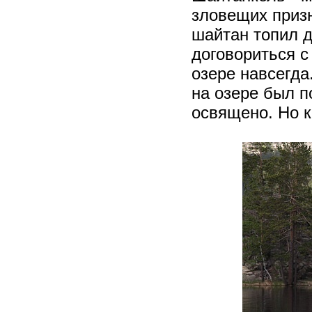
зловещих призн
шайтан топил д
договориться с
озере навсегда
на озере был п
освящено. Но к