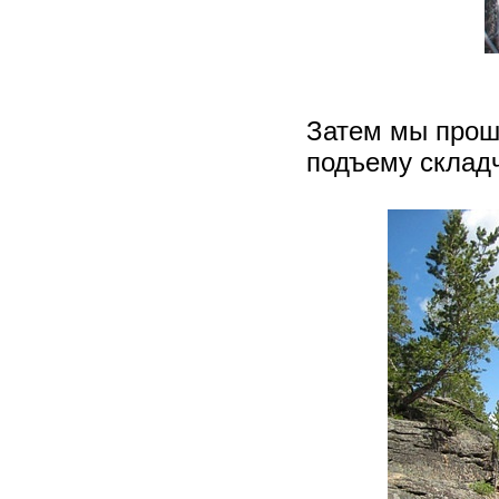
Затем мы прош
подъему складч