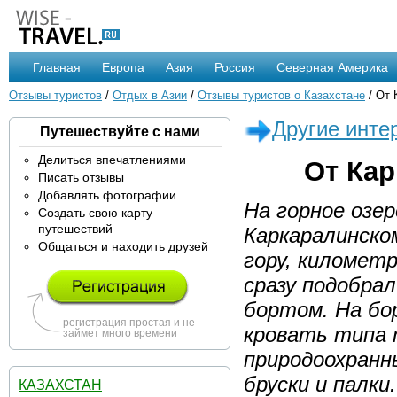
Главная
Европа
Азия
Россия
Северная Америка
Отзывы туристов
/
Отдых в Азии
/
Отзывы туристов о Казахстане
/ От 
Другие инте
Путешествуйте с нами
Делиться впечатлениями
От Кар
Писать отзывы
Добавлять фотографии
На горное озе
Создать свою карту
путешествий
Каркаралинско
Общаться и находить друзей
гору, километр
сразу подобра
бортом. На бор
регистрация простая и не
кровать типа т
займет много времени
природоохранн
бруски и палки
КАЗАХСТАН