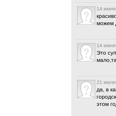
14 июня
красиво
можем 
14 июня
Это суп
мало,т
21 июля
да, в к
городск
этом го