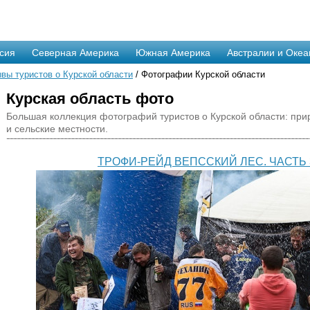
сия
Северная Америка
Южная Америка
Австралии и Океа
вы туристов о Курской области
/ Фотографии Курской области
Курская область фото
Большая коллекция фотографий туристов о Курской области: при
и сельские местности.
ТРОФИ-РЕЙД ВЕПССКИЙ ЛЕС. ЧАСТЬ 