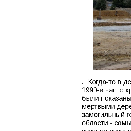
...Когда-то в д
1990-е часто к
были показаны
мертвыми дере
замогильный г
области - самы
звучное назва