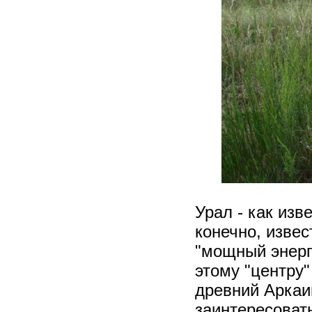
Урал - как изв
конечно, извес
"мощный энерге
этому "центру"
древний Аркаи
заинтересовать