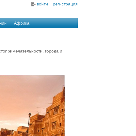
войти
регистрация
нии
Африка
стопримечательности, города и