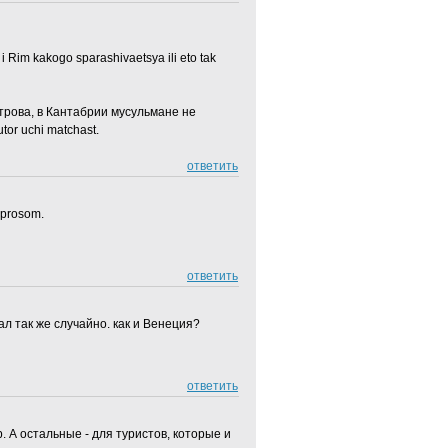
im kakogo sparashivaetsya ili eto tak
строва, в Кантабрии мусульмане не
tor uchi matchast.
ответить
voprosom.
ответить
л так же случайно. как и Венеция?
ответить
 А остальные - для туристов, которые и