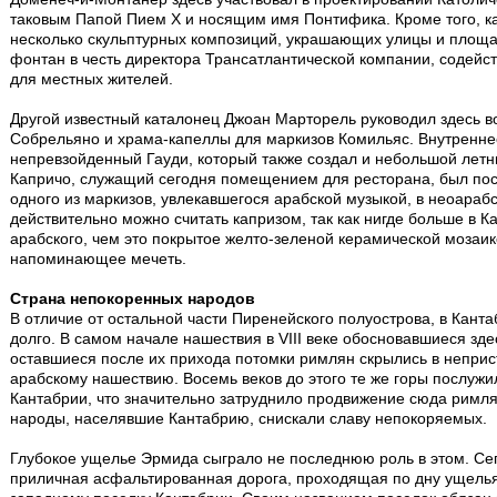
таковым Папой Пием X и носящим имя Понтифика. Кроме того, ка
несколько скульптурных композиций, украшающих улицы и площади
фонтан в честь директора Трансатлантической компании, содейс
для местных жителей.
Другой известный каталонец Джоан Марторель руководил здесь 
Собрельяно и храма-капеллы для маркизов Комильяс. Внутренне
непревзойденный Гауди, который также создал и небольшой летн
Капричо, служащий сегодня помещением для ресторана, был пос
одного из маркизов, увлекавшегося арабской музыкой, в неоарабс
действительно можно считать капризом, так как нигде больше в К
арабского, чем это покрытое желто-зеленой керамической мозаи
напоминающее мечеть.
Страна непокоренных народов
В отличие от остальной части Пиренейского полуострова, в Кан
долго. В самом начале нашествия в VIII веке обосновавшиеся зде
оставшиеся после их прихода потомки римлян скрылись в неприс
арабскому нашествию. Восемь веков до этого те же горы послу
Кантабрии, что значительно затруднило продвижение сюда римл
народы, населявшие Кантабрию, снискали славу непокоряемых.
Глубокое ущелье Эрмида сыграло не последнюю роль в этом. Сег
приличная асфальтированная дорога, проходящая по дну ущелья,