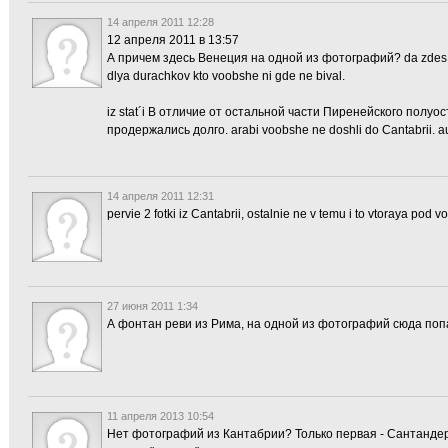
14 апреля 2011 12:28
12 апреля 2011 в 13:57
А причем здесь Венеция на одной из фотографий? da zdes i R
dlya durachkov kto voobshe ni gde ne bival.
iz stat´i В отличие от остальной части Пиренейского полуо
продержались долго. arabi voobshe ne doshli do Cantabrii. au
14 апреля 2011 12:31
pervie 2 fotki iz Cantabrii, ostalnie ne v temu i to vtoraya pod 
27 июня 2011 1:34
А фонтан реви из Рима, на одной из фотографий сюда попа
11 апреля 2013 10:54
Нет фотографий из Кантабрии? Только первая - Сантандер.