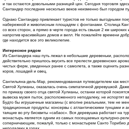
и так остаются довольными разницей цен. Сегодня торговля здесь т
Сантандер последние несколько веков неизменно был городом п
Однако Сантандер привлекает туристов не только выгодными поку
набережной и живописным площадям с фонтанами. Столица Кант
со всех сторон, а прямо в черте города есть свыше 2 км широких 
напротив красивейших домов и вилл. Не пожалейте времени добр
где находится все это великолепие.
Интересное рядом
Из Сантандера наш путь лежал в небольшие деревеньки, распол
действительно пришлось вкусить все прелести деревенских аром
чистых ферм, увиденных ранее с самолета, а также оценить разн
коров, лошадей и овец.
Сантильяна-дель-Мар, рекомендованная путеводителем как мес
Святой Хулианы, оказалась очень симпатичной деревушкой. Даже 
по приказу своего отца святой Хулианы, останки которой покоятся 
вывеска музея пыток, расположенного неподалеку, не испортят 
Будто бы игрушечные магазины (с вполне реальными, тем не ме
традиционные продукты: консервы с атлантическими тунцами и а
таящие во рту бисквиты «сабаос». Вся деревушка работает на тур
монастырь является одним из самых посещаемых культурно-рели
соперничающим, пожалуй, только с монастырем Санто Торибио 
неподалеку в горах.