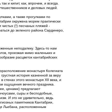
ак и кипит, как, впрочем, и всегда.
утешественников и деловых людей.
пками, а также прогулками по
абрии окружена морем практически
и чистых (!) песчаных пляжей -
аться до зеленого района Сардинеро,
оженные неподалеку. Здесь-то нам
атов, проезжая мимо маленьких и
ообразие расцветок кантабрийских
торасположение монастыря Колегиата
грустная история казненной за веру
в стенах этого монастыря XII века, и
вам ощущения вечного праздника.
нее, ценами) предлагают
нчоусами, сыры и бесподобные,
изм. И это не удивительно, ведь
гиозных памятников Кантабрии,
де Льебана, расположенным