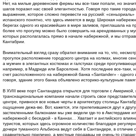
Нет, на милые деревенские фермы мы все-таки попали, но значи
шагов поразил нас своей элегантностью. Говоря про такие город
выражение, которое сложно перевести на русский: «сеньориаль» 
испанского понятно, что здесь имеется в виду. Широкая набереж
берегах одного из красивейших в мире заливов, приглашала на п
более что прогулку можно было совершить на арендованных у му
которых располагалась прямо в начале набережной, и мы отправ
Кантабрии.
Внимательный взгляд сразу обратил внимание на то, что, несмот
прогулок расположение городского центра на холмах, многие сен
а мужчин в элегантных костюмах и галстуках среди прогуливающе
например, в Мадриде или Барселоне. Хотя последнее все-таки, 
счет расположенного на набережной банка «Santander» - одного
говоря, здание этого банка объявлено историко-культурным памятн
В XVIII веке порт Сантандера открылся для торговли с Америкой, 
транснациональные компании начали строить свои представитель
центре, привнося все новые черты в архитектуру столицы Кантаб
ощущение дежа-вю. Вот, кажется, эти прилепившиеся друг к друг
застекленными балконами мы уже видели где-то в Амстердаме или
набережной с беседкой - в Каннах… Хватает и английского влияни
туристов, которых здесь огромное количество благодаря регул
дочери туманного Альбиона ведут себя в Сантандере, в отличие 
сравнительно прилично, а местные продавцы не очень-то старают