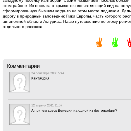
западному поселку Кантабрии. Своим названием поселок обязан 
этом районе. Из поселка открывается впечатляющий вид на полук
сформированную бывшим когда-то на этом месте ледником. Даль
дорогу в природный заповедник Пики Европы, часть которого ра
автономной области Астуриас. Наше путешествие по этому регио
отдельного рассказа.
Комментарии
24 сентября 2008 5:44
Кантабрия
12 апреля 2011 11:57
А причем здесь Венеция на одной из фотографий?