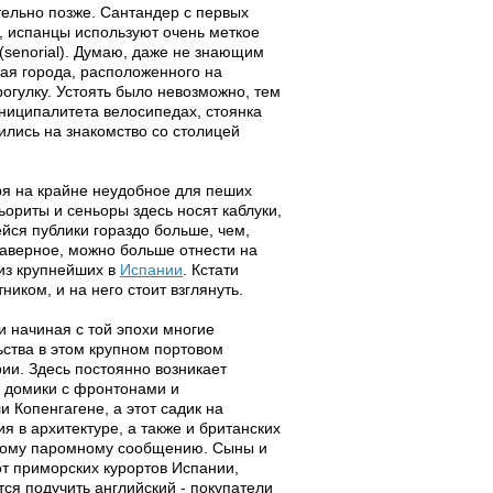
тельно позже. Сантандер с первых
а, испанцы используют очень меткое
(senorial). Думаю, даже не знающим
ная города, расположенного на
рогулку. Устоять было невозможно, тем
ниципалитета велосипедах, стоянка
ились на знакомство со столицей
ря на крайне неудобное для пеших
ьориты и сеньоры здесь носят каблуки,
йся публики гораздо больше, чем,
наверное, можно больше отнести на
 из крупнейших в
Испании
. Кстати
иком, и на него стоит взглянуть.
и начиная с той эпохи многие
ства в этом крупном портовом
рии. Здесь постоянно возникает
у домики с фронтонами и
 Копенгагене, а этот садик на
я в архитектуре, а также и британских
ярному паромному сообщению. Сыны и
от приморских курортов Испании,
ся подучить английский - покупатели