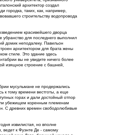
талонский архитектор создал
 городка, таких, как, например,
твовавшего строительству водопровода
возведением красивейшего дворца
е убранство для последнего выполнил
ий домик неподалеку. Павильон
троен архитектором для брата жены
ком стиле. Это здание здесь
антабрии вы не увидите ничего более
кой изящное строение с башней,
табрии мусульмане не продержались
сь к тому времени вестготы, а еще
тупных горах и дали достойный отпор
жили убежищем коренным племенам
ян. С древних времен свободолюбивые
одня извилистая, но вполне
 ведет к Фуэнте Де - самому