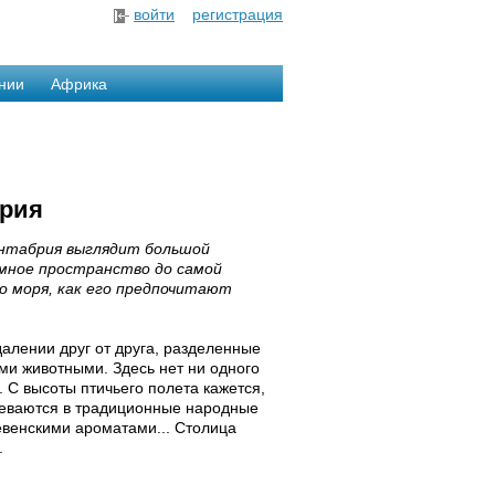
войти
регистрация
нии
Африка
брия
нтабрия выглядит большой
емное пространство до самой
о моря, как его предпочитают
далении друг от друга, разделенные
и животными. Здесь нет ни одного
. С высоты птичьего полета кажется,
одеваются в традиционные народные
евенскими ароматами... Столица
.