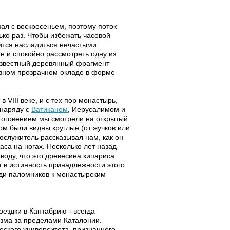
пал с воскресеньем, поэтому поток
ко раз. Чтобы избежать часовой
вится насладиться нечастыми
н и спокойно рассмотреть одну из
 известный деревянный фрагмент
сивном прозрачном окладе в форме
VIII веке, и с тех пор монастырь,
 наряду с
Ватиканом
, Иерусалимом и
агоговением мы смотрели на открытый
ом были видны круглые (от жучков или
ослужитель рассказывал нам, как он
аса на ногах. Несколько лет назад
воду, что это древесина кипариса
 в истинность принадлежности этого
еди паломников к монастырским
ездки в Кантабрию - всегда
зма за пределами Каталонии.
еского университета, признанного