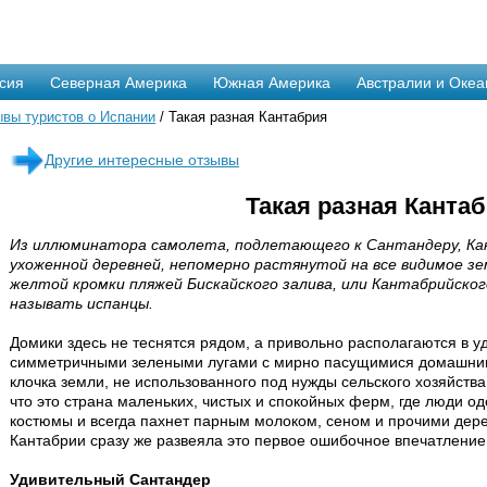
сия
Северная Америка
Южная Америка
Австралии и Океа
вы туристов о Испании
/ Такая разная Кантабрия
Другие интересные отзывы
Такая разная Канта
Из иллюминатора самолета, подлетающего к Сантандеру, Ка
ухоженной деревней, непомерно растянутой на все видимое з
желтой кромки пляжей Бискайского залива, или Кантабрийског
называть испанцы.
Домики здесь не теснятся рядом, а привольно располагаются в у
симметричными зелеными лугами с мирно пасущимися домашним
клочка земли, не использованного под нужды сельского хозяйства
что это страна маленьких, чистых и спокойных ферм, где люди 
костюмы и всегда пахнет парным молоком, сеном и прочими дер
Кантабрии сразу же развеяла это первое ошибочное впечатление
Удивительный Сантандер