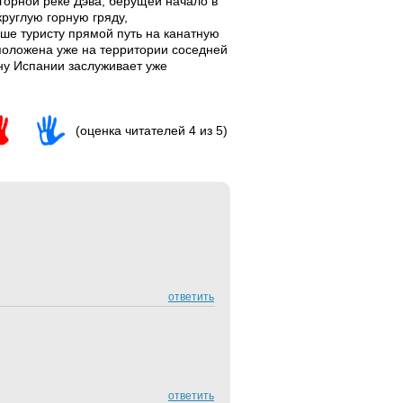
горной реке Дэва, берущей начало в
руглую горную гряду,
ше туристу прямой путь на канатную
сположена уже на территории соседней
ну Испании заслуживает уже
(оценка читателей 4 из 5)
ответить
ответить