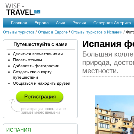
Главная
Европа
Азия
Россия
Северная Америка
Отзывы туристов
/
Отдых в Европе
/
Отзывы туристов о Испании
/ Фот
Испания ф
Путешествуйте с нами
Большая колле
Делиться впечатлениями
Писать отзывы
природа, досто
Добавлять фотографии
местности.
Создать свою карту
путешествий
Общаться и находить друзей
регистрация простая и не
займет много времени
ИСПАНИЯ