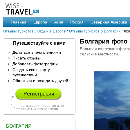
Главная
Европа
Азия
Россия
Северная Америка
Отзывы туристов
/
Отдых в Европе
/
Отзывы туристов о Болгарии
/ Фо
Болгария фото
Путешествуйте с нами
Большая коллекция фотог
Делиться впечатлениями
сельские местности.
Писать отзывы
Добавлять фотографии
Создать свою карту
путешествий
Общаться и находить друзей
регистрация простая и не
займет много времени
БОЛГАРИЯ