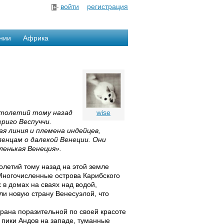
войти
регистрация
нии
Африка
столетий тому назад
wise
риго Веспуччи.
ая линия и племена индейцев,
ленцам о далекой Венеции. Они
ленькая Венеция».
летий тому назад на этой земле
Многочисленные острова Карибского
в домах на сваях над водой,
и новую страну Венесуэлой, что
трана поразительной по своей красоте
 пики Андов на западе, туманные