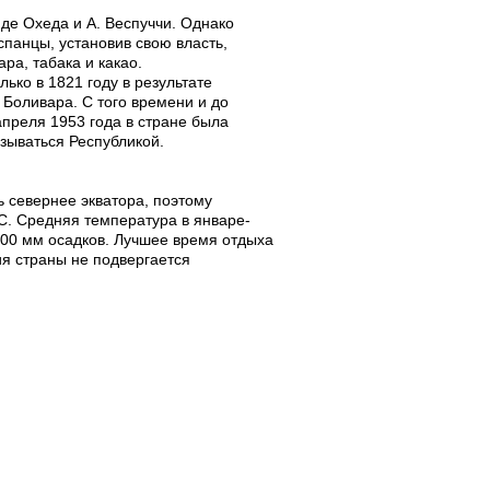
 де Охеда и А. Веспуччи. Однако
спанцы, установив свою власть,
а, табака и какао.
ько в 1821 году в результате
Боливара. С того времени и до
апреля 1953 года в стране была
азываться Республикой.
 севернее экватора, поэтому
°С. Средняя температура в январе-
3000 мм осадков. Лучшее время отдыха
ия страны не подвергается