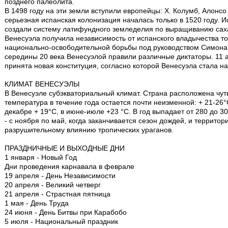
позднего палеолита.
В 1498 году на эти земли вступили европейцы: Х. Колумб, Алонсо
серьезная испанская колонизация началась только в 1520 году. И
создали систему латифундного земледелия по выращиванию сахар
Венесуэла получила независимость от испанского владычества тол
национально-освободительной борьбы под руководством Симона 
середины 20 века Венесуэлой правили различные диктаторы. 11 
принята новая конституция, согласно которой Венесуэла стала н
КЛИМАТ ВЕНЕСУЭЛЫ
В Венесуэле субэкваториальный климат. Страна расположена чуть
температура в течение года остается почти неизменной: + 21-26
декабре + 19°С, в июне-июле +23 °С. В год выпадает от 280 до 
- с ноября по май, когда заканчивается сезон дождей, и территор
разрушительному влиянию тропических ураганов.
ПРАЗДНИЧНЫЕ И ВЫХОДНЫЕ ДНИ
1 января - Новый Год
Дни проведения карнавала в феврале
19 апреля - День Независимости
20 апреля - Великий четверг
21 апреля - Страстная пятница
1 мая - День Труда
24 июня - День Битвы при Карабобо
5 июля - Национальный праздник