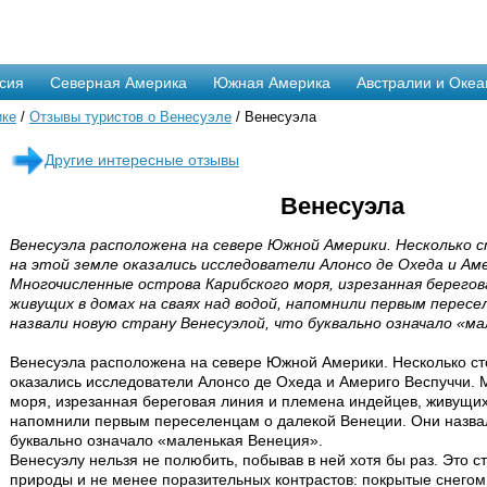
сия
Северная Америка
Южная Америка
Австралии и Океа
ике
/
Отзывы туристов о Венесуэле
/ Венесуэла
Другие интересные отзывы
Венесуэла
Венесуэла расположена на севере Южной Америки. Несколько 
на этой земле оказались исследователи Алонсо де Охеда и Аме
Многочисленные острова Карибского моря, изрезанная берегов
живущих в домах на сваях над водой, напомнили первым пересе
назвали новую страну Венесуэлой, что буквально означало «ма
Венесуэла расположена на севере Южной Америки. Несколько сто
оказались исследователи Алонсо де Охеда и Америго Веспуччи. 
моря, изрезанная береговая линия и племена индейцев, живущих 
напомнили первым переселенцам о далекой Венеции. Они назвал
буквально означало «маленькая Венеция».
Венесуэлу нельзя не полюбить, побывав в ней хотя бы раз. Это с
природы и не менее поразительных контрастов: покрытые снегом