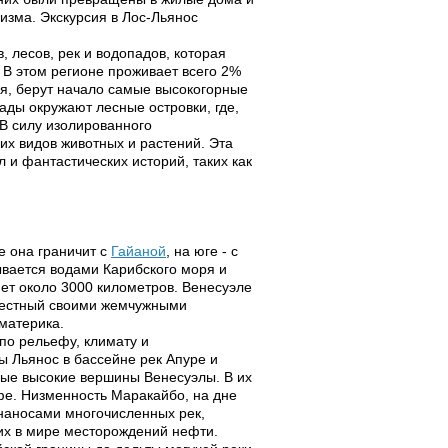
изма. Экскурсия в Лос-Льянос
 лесов, рек и водопадов, которая
 В этом регионе проживает всего 2%
ря, берут начало самые высокогорные
ады окружают лесные островки, где,
 В силу изолированного
их видов животных и растений. Эта
 и фантастических историй, таких как
е она граничит с
Гайаной
, на юге - с
ывается водами Карибского моря и
яет около 3000 километров. Венесуэле
звестный своими жемчужными
материка.
по рельефу, климату и
ы Льянос в бассейне рек Апуре и
мые высокие вершины Венесуэлы. В их
е. Низменность Маракайбо, на дне
 наносами многочисленных рек,
их в мире месторождений нефти.