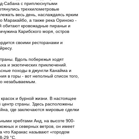
нд-Сабана с приплюснутыми
ротянулись трехкилометровые
лежать весь день, наслаждаясь ярким
 Маракайбо, а также река Ориноко -
ой обитают кровожадные пираньи и
мчужина Карибского моря, остров
гордится своими ресторанами и
йресу.
траны. Вдоль побережья ходят
ха и экзотических приключений.
асные походы в джунгли Канайма и
я в горы - вот неполный список того,
то незабываемым.
 красок и бурной жизни. В настоящее
 центр страны. Здесь расположены
йна, где заключаются мировые сделки
ными хребтами Анд, на высоте 900-
южных и северных ветров, он имеет
за что Каракас называют «городом
8-29 °С.