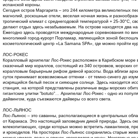
испанской короны.
Сегодня остров Маргарита – это 244 километра великолепных пе
магнолий, роскошные отели, веселая ночная жизнь и разнообраз
тропический климат с среднегодовой температурой + 25-30°С, 
делают отдых здесь незабываемым. На острове находятся два на
Ежегодно здесь проводятся международные соревнования по вин
многоликий город-курорт Порламар, являющийся зоной беспошли
косметологический центр «La Samana SPA», где можно пройти ку
ЛОС-РОКЕС
Коралловый архипелаг Лос-Рокес расположен в Карибском море в
сказочный мир кораллов, состоящий из 340 островков, морских о
коралловым барьерным рифом дивной красоты. Вода вблизи архи
суток принимает всевозможные оттенки - от темно-синего до изу
искрящийся белый песок и сияющее солнце. Здесь находится ис
станция, на которой представлены различные виды морских обита
гигантские улитки "botuto"… Архипелаг Лос-Рокес - одно из попу
дайвингом, куда съезжаются дайверы со всего света.
ЛОС-ЛЬЯНОС
Лос-Льянос – это саванны, располагающиеся в центральных обла
от Каракаса. Это настоящий заповедник дикой природы. Здесь око
млекопитающих, среди которых можно встретить ламантинов, пр
и крокодилов. На просторах Лос-Льянос сохранились старые живо
можно увидеть водных свинок, крокодилов и игуан. Некоторые и