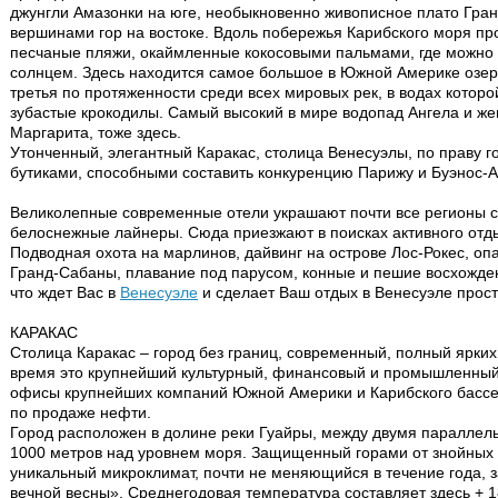
джунгли Амазонки на юге, необыкновенно живописное плато Гра
вершинами гор на востоке. Вдоль побережья Карибского моря п
песчаные пляжи, окаймленные кокосовыми пальмами, где можно 
солнцем. Здесь находится самое большое в Южной Америке озеро
третья по протяженности среди всех мировых рек, в водах котор
зубастые крокодилы. Самый высокий в мире водопад Ангела и же
Маргарита, тоже здесь.
Утонченный, элегантный Каракас, столица Венесуэлы, по праву 
бутиками, способными составить конкуренцию Парижу и Буэнос-А
Великолепные современные отели украшают почти все регионы с
белоснежные лайнеры. Сюда приезжают в поисках активного отды
Подводная охота на марлинов, дайвинг на острове Лос-Рокeс, оп
Гранд-Сабаны, плавание под парусом, конные и пешие восхождени
что ждет Вас в
Венесуэле
и сделает Ваш отдых в Венесуэле прос
КАРАКАС
Столица Каракас – город без границ, современный, полный ярких
время это крупнейший культурный, финансовый и промышленный
офисы крупнейших компаний Южной Америки и Карибского бассе
по продаже нефти.
Город расположен в долине реки Гуайры, между двумя параллель
1000 метров над уровнем моря. Защищенный горами от знойных 
уникальный микроклимат, почти не меняющийся в течение года, 
вечной весны». Среднегодовая температура составляет здесь + 1