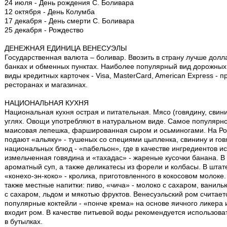
24 июля - День рождения С. Боливара
12 октября - День Колумба
17 декабря - День смерти С. Боливара
25 декабря - Рождество
ДЕНЕЖНАЯ ЕДИНИЦА ВЕНЕСУЭЛЫ
Государственная валюта – боливар. Ввозить в страну лучше дол
банках и обменных пунктах. Наиболее популярный вид дорожных 
виды кредитных карточек - Visa, MasterCard, American Express - 
ресторанах и магазинах.
НАЦИОНАЛЬНАЯ КУХНЯ
Национальная кухня острая и питательная. Мясо (говядину, свин
углях. Овощи употребляют в натуральном виде. Самое популярно
маисовая лепешка, фаршированная сыром и осьминогами. На Ро
подают «альяку» - тушеных со специями цыпленка, свинину и го
национальных блюд - «пабельон», где в качестве ингредиентов и
измельченная говядина и «тахадас» - жареные кусочки банана. В 
ароматный суп, а также деликатесы из форели и колбасы. В шта
«конехо-эн-коко» - кролика, приготовленного в кокосовом молоке
также местные напитки: пиво, «чича» - молоко с сахаром, ваниль
с сахаром, льдом и мякотью фруктов. Венесуэльский ром считае
популярные коктейли - «понче крема» на основе яичного ликера и
входит ром. В качестве питьевой воды рекомендуется использов
в бутылках.