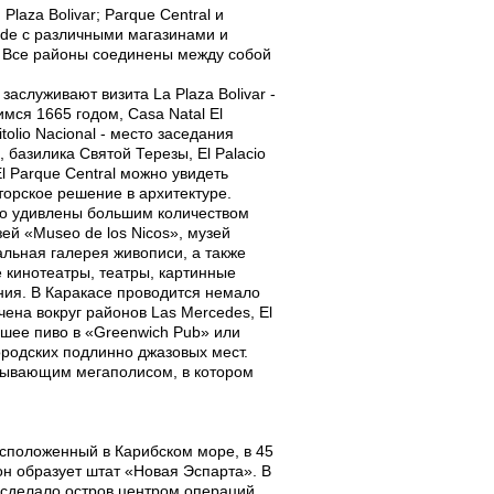
laza Bolivar; Parque Central и
ande с различными магазинами и
a. Все районы соединены между собой
заслуживают визита La Plaza Bolivar -
ся 1665 годом, Casa Natal El
tolio Nacional - место заседания
, базилика Святой Терезы, El Palacio
El Parque Central можно увидеть
торское решение в архитектуре.
но удивлены большим количеством
ей «Museo de los Niсos», музей
альная галерея живописи, а также
е кинотеатры, театры, картинные
ния. В Каракасе проводится немало
ена вокруг районов Las Mercedes, El
ейшее пиво в «Greenwich Pub» или
ородских подлинно джазовых мест.
тывающим мегаполисом, в котором
асположенный в Карибском море, в 45
он образует штат «Новая Эспарта». В
 сделало остров центром операций