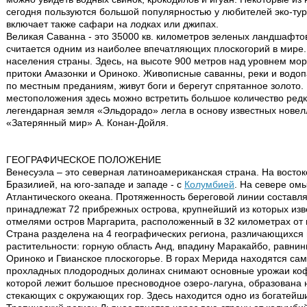
сегодня пользуются большой популярностью у любителей эко-тур
включает также сафари на лодках или джипах.
Великая Саванна - это 35000 кв. километров зеленых ландшафтов,
считается одним из наиболее впечатляющих плоскогорий в мире.
населения страны. Здесь, на высоте 900 метров над уровнем мо
притоки Амазонки и Ориноко. Живописные саванны, реки и водоп
по местным преданиям, живут боги и берегут спрятанное золото.
местоположения здесь можно встретить большое количество редк
легендарная земля «Эльдорадо» легла в основу известных новелл
«Затерянный мир» А. Конан-Дойля.
ГЕОГРАФИЧЕСКОЕ ПОЛОЖЕНИЕ
Венесуэла – это северная латиноамериканская страна. На восток
Бразилией, на юго-западе и западе - с
Колумбией
. На севере ом
Атлантического океана. Протяженность береговой линии составл
принадлежат 72 прибрежных острова, крупнейший из которых и
отмелями остров Маргарита, расположенный в 32 километрах от 
Страна разделена на 4 географических региона, различающихся 
растительности: горную область Анд, впадину Маракайбо, равнин
Ориноко и Гвианское плоскогорье. В горах Мерида находятся са
прохладных плодородных долинах снимают основные урожаи коф
которой лежит большое пресноводное озеро-лагуна, образована
стекающих с окружающих гор. Здесь находится одно из богатейш