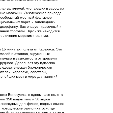
счаных пляжей, утопающих в зарослях
ные магазины. Экзотическая природа,
своеобразный местный фольклор
циональных парка и заповедники.
дсерфингу. Вас очарует красочный и
нной торговли. Здесь же находится
рс лечения морскими солями.
 15 минутах полета от Каракаса. Это
тмелей и атоллов, окруженных
пелага в зависимости от времени
мрудного. Дополняет эту идиллию
следовательская биологическая
телей: черепахи, лобстеры,
лярнейших мест в мире для занятий
стях Венесуэлы, в одном часе полета
ло 350 видов птиц и 50 видов
есноводных дельфинов, водных свинок
тноводческие ранчо «хатос», где
з них были превращены в жилые дома и