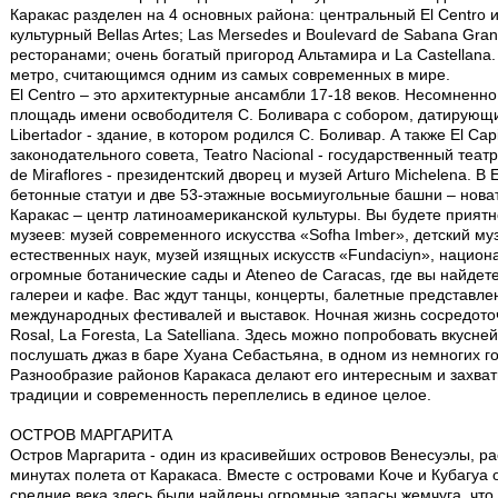
Каракас разделен на 4 основных района: центральный El Centro и P
культурный Bellas Artes; Las Mersedes и Boulevard de Sabana Gr
ресторанами; очень богатый пригород Альтамира и La Castellan
метро, считающимся одним из самых современных в мире.
El Centro – это архитектурные ансамбли 17-18 веков. Несомненно 
площадь имени освободителя С. Боливара с собором, датирующим
Libertador - здание, в котором родился С. Боливар. А также El Capi
законодательного совета, Teatro Nacional - государственный театр
de Miraflores - президентский дворец и музей Arturo Michelena. В 
бетонные статуи и две 53-этажные восьмиугольные башни – нова
Каракас – центр латиноамериканской культуры. Вы будете прият
музеев: музей современного искусства «Sofha Imber», детский муз
естественных наук, музей изящных искусств «Fundaciуn», национ
огромные ботанические сады и Ateneo de Caracas, где вы найдет
галереи и кафе. Вас ждут танцы, концерты, балетные представле
международных фестивалей и выставок. Ночная жизнь сосредоточ
Rosal, La Foresta, La Satelliana. Здесь можно попробовать вкусн
послушать джаз в баре Хуана Себастьяна, в одном из немногих г
Разнообразие районов Каракаса делают его интересным и захва
традиции и современность переплелись в единое целое.
ОСТРОВ МАРГАРИТА
Остров Маргарита - один из красивейших островов Венесуэлы, р
минутах полета от Каракаса. Вместе с островами Коче и Кубагуа 
средние века здесь были найдены огромные запасы жемчуга, что