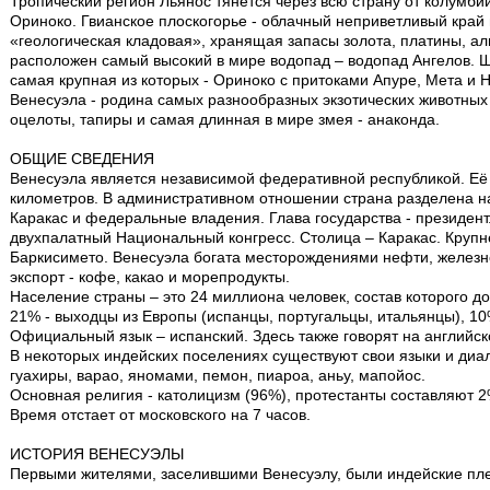
Тропический регион Льянос тянется через всю страну от колумби
Ориноко. Гвианское плоскогорье - облачный неприветливый край 
«геологическая кладовая», хранящая запасы золота, платины, ал
расположен самый высокий в мире водопад – водопад Ангелов. Ш
самая крупная из которых - Ориноко с притоками Апуре, Мета и Н
Венесуэла - родина самых разнообразных экзотических животных 
оцелоты, тапиры и самая длинная в мире змея - анаконда.
ОБЩИЕ СВЕДЕНИЯ
Венесуэла является независимой федеративной республикой. Её п
километров. В административном отношении страна разделена на
Каракас и федеральные владения. Глава государства - президент
двухпалатный Национальный конгресс. Столица – Каракас. Крупн
Баркисимето. Венесуэла богата месторождениями нефти, железн
экспорт - кофе, какао и морепродукты.
Население страны – это 24 миллиона человек, состав которого д
21% - выходцы из Европы (испанцы, португальцы, итальянцы), 10
Официальный язык – испанский. Здесь также говорят на английс
В некоторых индейских поселениях существуют свои языки и диа
гуахиры, варао, яномами, пемон, пиароа, аньу, мапойос.
Основная религия - католицизм (96%), протестанты составляют 2
Время отстает от московского на 7 часов.
ИСТОРИЯ ВЕНЕСУЭЛЫ
Первыми жителями, заселившими Венесуэлу, были индейские пл