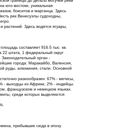
йской границы до дельты могучей реки
на юго-востоке, уникальная
мазов, бокситов и марганца. Здесь
есть рек Венесуэлы судоходны,
егро.
и растений. Здесь водятся ягуары,
лощадь составляет 916.5 тыс. кв.
 22 штата, 1 федеральный округ
. Законодательный орган -
ейшие города: Маракайбо, Валенсия,
ой руды, алюминия, стали. Основной
остаточно разнообразен: 67% - метисы,
% - выходцы из Африки, 2% - индейцы.
ком, французском и немецком языках.
лекты, среди которых выделяются:
%.
емена, прибывшие сюда в эпоху