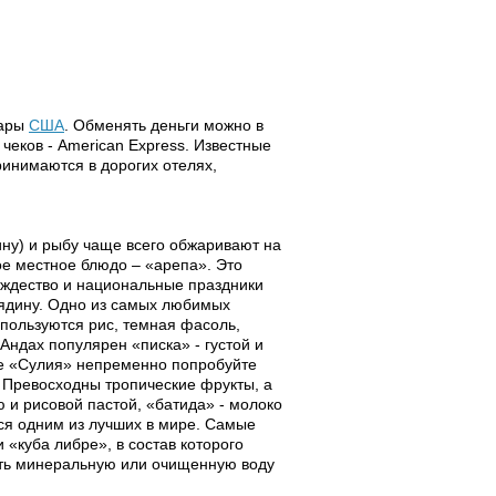
лары
США
. Обменять деньги можно в
чеков - American Express. Известные
принимаются в дорогих отелях,
ину) и рыбу чаще всего обжаривают на
е местное блюдо – «арепа». Это
ждество и национальные праздники
вядину. Одно из самых любимых
спользуются рис, темная фасоль,
Андах популярен «писка» - густой и
те «Сулия» непременно попробуйте
. Превосходны тропические фрукты, а
ю и рисовой пастой, «батида» - молоко
тся одним из лучших в мире. Самые
 «куба либре», в состав которого
ать минеральную или очищенную воду