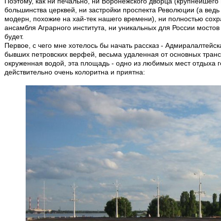
Поэтому, как ни печально, ни Воронежского дворца (крупнейшего 
большинства церквей, ни застройки проспекта Революции (а ведь
модерн, похожие на хай-тек нашего времени), ни полностью со
ансамбля Аграрного института, ни уникальных для России мостов 
будет.
Первое, с чего мне хотелось бы начать рассказ - Адмиралалтей
бывших петровских верфей, весьма удаленная от основных трансп
окруженная водой, эта площадь - одно из любимых мест отдыха г
действительно очень колоритна и приятна: