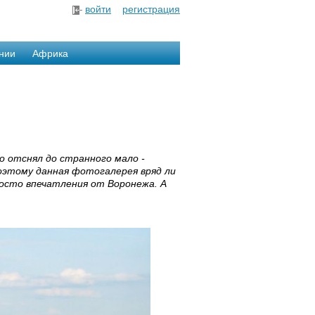
войти
регистрация
нии
Африка
то отснял до странного мало -
Поэтому данная фотогалерея вряд ли
росто впечатления от Воронежа. А