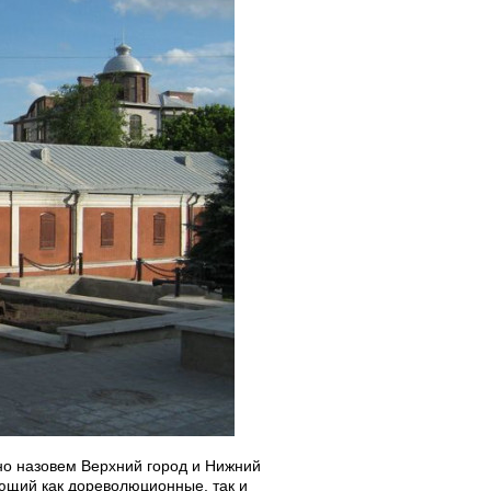
вно назовем Верхний город и Нижний
ающий как дореволюционные, так и