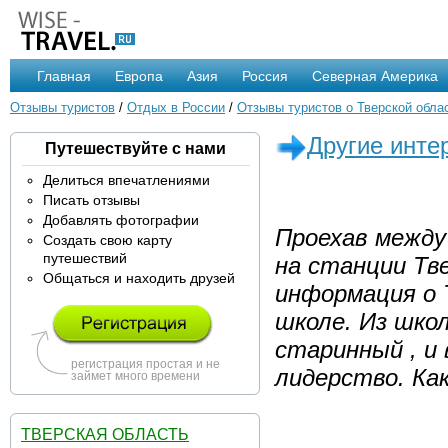
Главная
Европа
Азия
Россия
Северная Америка
Отзывы туристов
/
Отдых в России
/
Отзывы туристов о Тверской обла
Другие инте
Путешествуйте с нами
Делиться впечатлениями
Писать отзывы
Добавлять фотографии
Проехав между 
Создать свою карту
путешествий
на станции Тв
Общаться и находить друзей
информация о 
школе. Из шко
старинный , и 
регистрация простая и не
лидерство. Как
займет много времени
ТВЕРСКАЯ ОБЛАСТЬ