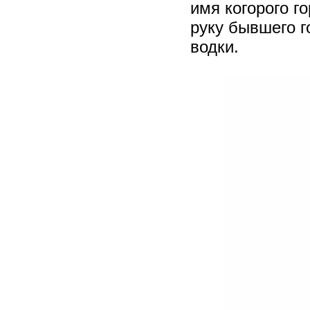
имя когорого г
руку бывшего г
водки.