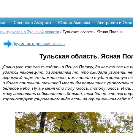
сия
Северная Америка
Южная Америка
Австралии и Океа
вы туристов о Тульской области
/ Тульская область. Ясная Поляна.
Другие интересные отзывы
Тульская область. Ясная По
Давно уже хотела съездить в Ясную Поляну, да как-то все не п
удалось наконец-то. Увиделатам то, что ожидала увидеть: н
огромный парк. Но намповезло, и мы попали туда в золотую о
и более приличной техникой могли бы получиться умопомрачи
белесое небо. Ну а у меня что получилось, тополучилось. И да
могу заставить себянаписать больше, тем более что вся инф
хорошоструктурированном виде есть на официальном сайте Я