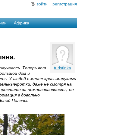
войти
регистрация
нии
Африка
ляна.
олучалось. Теперь вот
turistinka
ебольшой дом и
сень. У людей с менее кривымируками
тельныефотки, даже не смотря на
, простите за немногословность, не
ормация в довольно
сной Поляны.