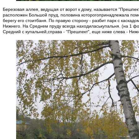
Березовая аллея, ведущая от ворот к дому, называется "Прешпект
расположен Большой пруд, половина которогопринадлежала поме
берегу его стоитбаня. По правую сторону - разбит парк с каскадо
Нижнего. На Среднем пруду всегда находиласькупальня. (на 1 фо
Средний с купальней,справа - "Прешпект", еще ниже слева - Ниж