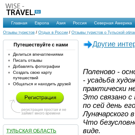
Главная
Европа
Азия
Россия
Северная Америка
Отзывы туристов
/
Отдых в России
/
Отзывы туристов о Тульской обла
Другие инте
Путешествуйте с нами
Делиться впечатлениями
Писать отзывы
Добавлять фотографии
Поленово - ос
Создать свою карту
путешествий
- усадьба худо
Общаться и находить друзей
практически н
Это связано с
по сей день ег
регистрация простая и не
Луначарского в
займет много времени
Что безусловн
виде.
ТУЛЬСКАЯ ОБЛАСТЬ