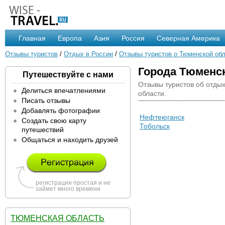
Главная
Европа
Азия
Россия
Северная Америка
Отзывы туристов
/
Отдых в России
/
Отзывы туристов о Тюменской об
Города Тюменс
Путешествуйте с нами
Отзывы туристов об отды
Делиться впечатлениями
области.
Писать отзывы
Добавлять фотографии
Нефтеюганск
Создать свою карту
Тобольск
путешествий
Общаться и находить друзей
регистрация простая и не
займет много времени
ТЮМЕНСКАЯ ОБЛАСТЬ