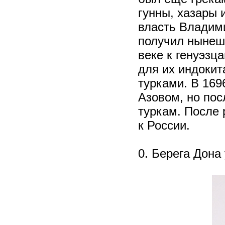
гунны, хазары 
власть Владими
получил нынешн
веке к генуэзц
для их индокита
турками. В 169
Азовом, но пос
туркам. После 
к России.
0. Берега Дона 