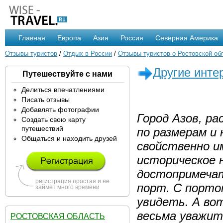
Главная
Европа
Азия
Россия
Северная Америка
Отзывы туристов
/
Отдых в России
/
Отзывы туристов о Ростовской об
Другие инте
Путешествуйте с нами
Делиться впечатлениями
Писать отзывы
Добавлять фотографии
Город Азов, р
Создать свою карту
путешествий
по размерам и 
Общаться и находить друзей
свойственно и
историческое н
достопримечат
регистрация простая и не
порт. С порто
займет много времени
увидеть. А вот
весьма уважит
РОСТОВСКАЯ ОБЛАСТЬ