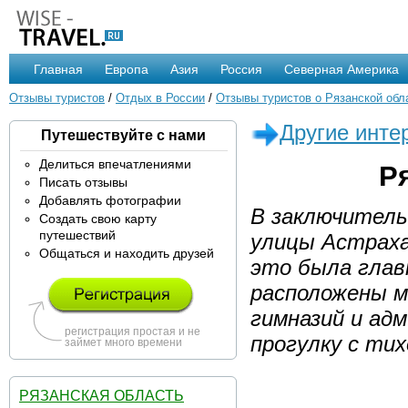
Главная
Европа
Азия
Россия
Северная Америка
Отзывы туристов
/
Отдых в России
/
Отзывы туристов о Рязанской обл
Другие инте
Путешествуйте с нами
Делиться впечатлениями
Ря
Писать отзывы
Добавлять фотографии
В заключитель
Создать свою карту
путешествий
улицы Астраха
Общаться и находить друзей
это была глав
расположены м
гимназий и ад
регистрация простая и не
прогулку с ти
займет много времени
РЯЗАНСКАЯ ОБЛАСТЬ