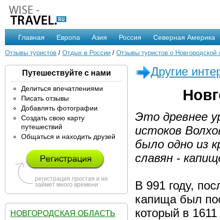
Главная
Европа
Азия
Россия
Северная Америка
Отзывы туристов
/
Отдых в России
/
Отзывы туристов о Новгородской 
Другие инте
Путешествуйте с нами
Делиться впечатлениями
Новг
Писать отзывы
Добавлять фотографии
Это древнее у
Создать свою карту
путешествий
истоков Волхо
Общаться и находить друзей
было одно из 
славян - капищ
регистрация простая и не
В 991 году, по
займет много времени
капища был пос
который в 1611
НОВГОРОДСКАЯ ОБЛАСТЬ