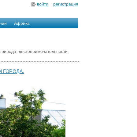
войти
регистрация
нии
Африка
природа, достопримечательности,
М ГОРОДА.