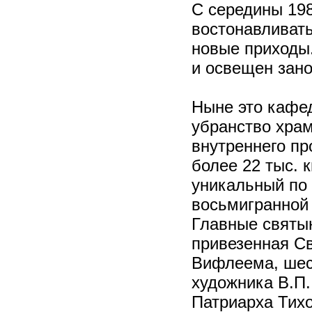
С середины 198
востонавливат
новые приходы.
и освещен зано
Ныне это кафе
убранство хра
внутреннего пр
более 22 тыс. 
уникальный по
восьмигранной
Главные святы
привезенная С
Вифлеема, шес
художника В.П
Патриарха Тихо