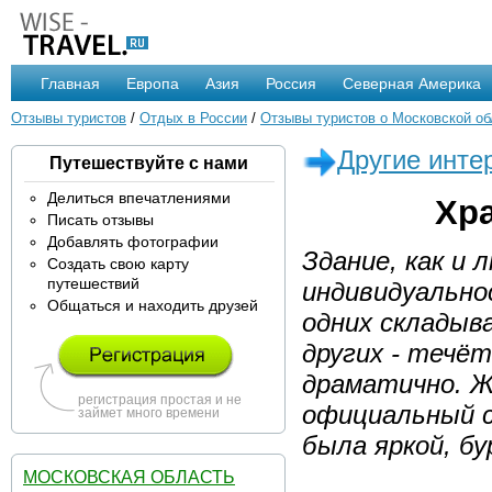
Главная
Европа
Азия
Россия
Северная Америка
Отзывы туристов
/
Отдых в России
/
Отзывы туристов о Московской об
Другие инте
Путешествуйте с нами
Делиться впечатлениями
Хр
Писать отзывы
Добавлять фотографии
Здание, как и
Создать свою карту
путешествий
индивидуальнос
Общаться и находить друзей
одних складыва
других - течё
драматично. Ж
регистрация простая и не
официальный с
займет много времени
была яркой, бу
МОСКОВСКАЯ ОБЛАСТЬ