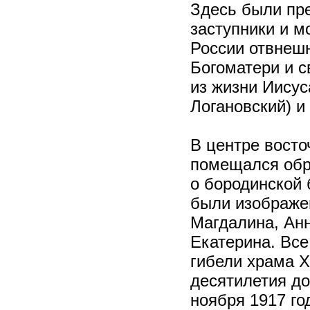
Здесь были пр
заступники и м
России отвнешн
Богоматери и 
из жизни Иисус
Логановский) и
В центре восто
помещался обр
о бородинской 
были изображе
Магдалина, Ан
Екатерина. Вс
гибели храма Х
десятилетия до
ноября 1917 го