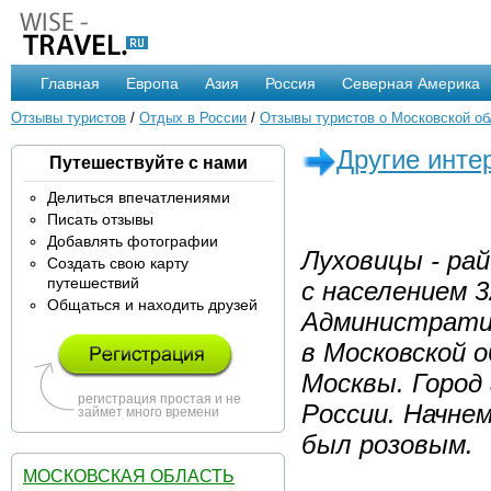
Главная
Европа
Азия
Россия
Северная Америка
Отзывы туристов
/
Отдых в России
/
Отзывы туристов о Московской об
Другие инте
Путешествуйте с нами
Делиться впечатлениями
Писать отзывы
Добавлять фотографии
Луховицы - ра
Создать свою карту
путешествий
с населением 3
Общаться и находить друзей
Административ
в Московской о
Москвы. Город
регистрация простая и не
России. Начнем
займет много времени
был розовым.
МОСКОВСКАЯ ОБЛАСТЬ