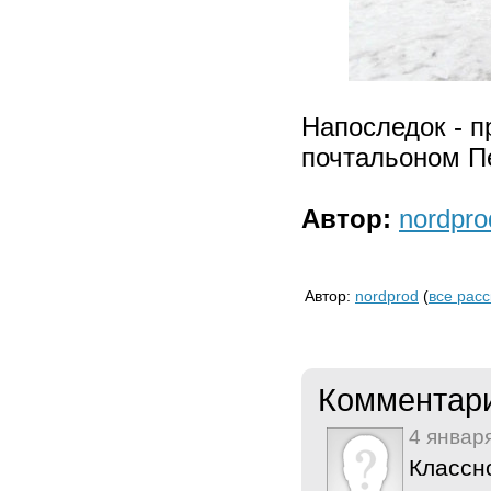
Напоследок - п
почтальоном П
Автор:
nordpro
Автор:
nordprod
(
все расс
Комментар
4 январ
Классно