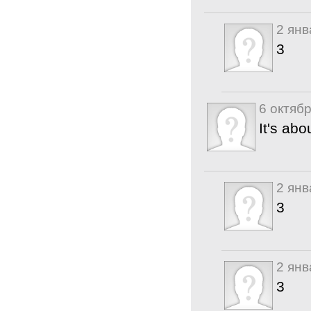
2 янв
3
6 октябр
It's ab
2 янв
3
2 янв
3