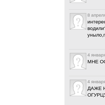
8 апрел
интере
водили?
уныло,
4 январ
МНЕ ОО
4 январ
ДАЖЕ 
ОГУРЦУ