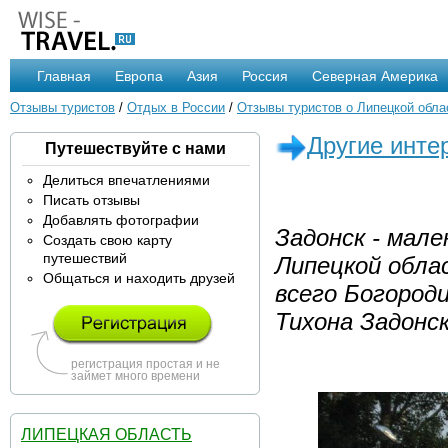
Главная
Европа
Азия
Россия
Северная Америка
Отзывы туристов
/
Отдых в России
/
Отзывы туристов о Липецкой обла
Другие инте
Путешествуйте с нами
Делиться впечатлениями
Писать отзывы
Добавлять фотографии
Задонск - мале
Создать свою карту
путешествий
Липецкой обла
Общаться и находить друзей
всего Богород
Тихона Задонск
регистрация простая и не
займет много времени
ЛИПЕЦКАЯ ОБЛАСТЬ