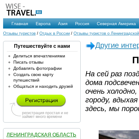
Главная
Европа
Азия
Россия
Северная Америка
Отзывы туристов
/
Отдых в России
/
Отзывы туристов о Ленинградской
Другие инте
Путешествуйте с нами
Делиться впечатлениями
П
Писать отзывы
Добавлять фотографии
На сей раз поз
Создать свою карту
путешествий
дома подсвече
Общаться и находить друзей
очень холодно,
городу, вдыха
здесь, мы поро
регистрация простая и не
займет много времени
ЛЕНИНГРАДСКАЯ ОБЛАСТЬ