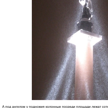
А под ангелом у подножия колонные посреди площади лежат сотни