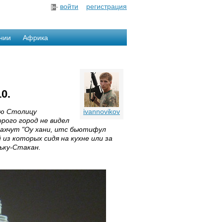
войти
регистрация
нии
Африка
0.
ую Столицу
ivannovikov
рого город не видел
дахчут "Оу хани, итс бьютифул
из которых сидя на кухне или за
ьку-Стакан.