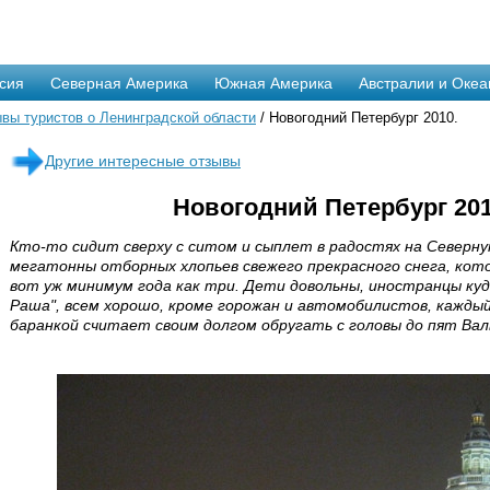
сия
Северная Америка
Южная Америка
Австралии и Океа
вы туристов о Ленинградской области
/ Новогодний Петербург 2010.
Другие интересные отзывы
Новогодний Петербург 201
Кто-то сидит сверху с ситом и сыплет в радостях на Северн
мегатонны отборных хлопьев свежего прекрасного снега, кото
вот уж минимум года как три. Дети довольны, иностранцы ку
Раша", всем хорошо, кроме горожан и автомобилистов, каждый 
баранкой считает своим долгом обругать с головы до пят Вал