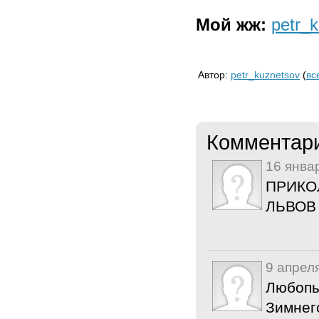
Мой жж:
petr_
Автор:
petr_kuznetsov
(
вс
Комментар
16 янва
ПРИКОЛ
ЛЬВОВ
9 апрел
Любопы
Зимнег