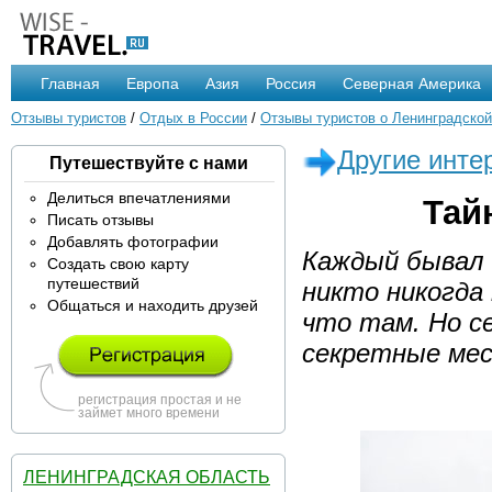
Главная
Европа
Азия
Россия
Северная Америка
Отзывы туристов
/
Отдых в России
/
Отзывы туристов о Ленинградской
Другие инте
Путешествуйте с нами
Делиться впечатлениями
Тай
Писать отзывы
Добавлять фотографии
Каждый бывал 
Создать свою карту
путешествий
никто никогда
Общаться и находить друзей
что там. Но с
секретные ме
регистрация простая и не
займет много времени
ЛЕНИНГРАДСКАЯ ОБЛАСТЬ