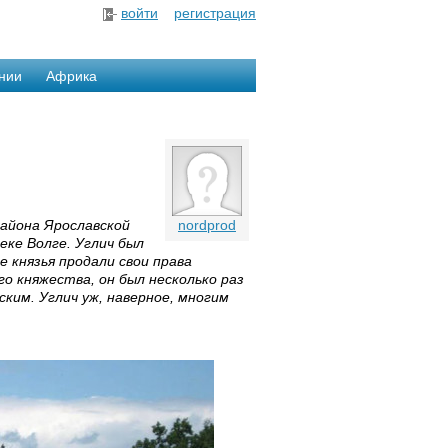
войти
регистрация
нии
Африка
района Ярославской
nordprod
еке Волге. Углич был
 князья продали свои права
го княжества, он был несколько раз
ким. Углич уж, наверное, многим