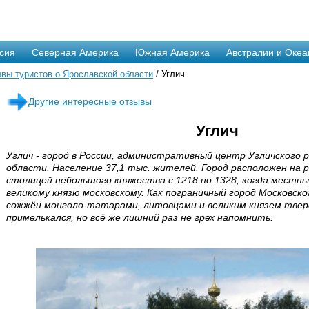
сия
Северная Америка
Южная Америка
Австралии и Океа
вы туристов о Ярославской области
/ Углич
Другие интересные отзывы
Углич
Углич - город в России, административный центр Угличского 
области. Население 37,1 тыс. жителей. Город расположен на р
столицей небольшого княжества с 1218 по 1328, когда местные
великому князю московскому. Как пограничный город Московско
сожжён монголо-татарами, литовцами и великим князем тверс
примелькался, но всё же лишний раз не грех напомнить.