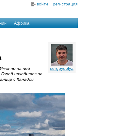
войти
регистрация
нии
Африка
а
Именно на ней
sergeydolya
 Город находится на
анице с Канадой.