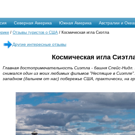
сия
Северная Америка
Южная Америка
Австралии и Океа
ерике
/
Отзывы туристов о США
/ Космическая игла Сиэтла
Другие интересные отзывы
Космическая игла Сиэтл
Главная достопримечательность Сиэтла - башня Спейс-Нидл. 
снимался один из моих любимых фильмов "Неспящие в Сиэтле".
западном (дальнем от нас) побережье США, практически, на гр