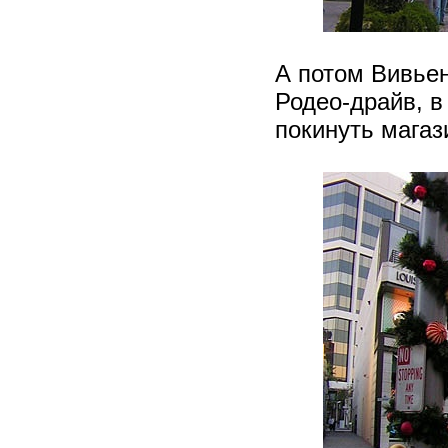
А потом Вивьен
Родео-драйв, в
покинуть магаз