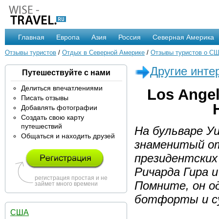
Главная
Европа
Азия
Россия
Северная Америка
Отзывы туристов
/
Отдых в Северной Америке
/
Отзывы туристов о С
Другие инте
Путешествуйте с нами
Делиться впечатлениями
Los Angel
Писать отзывы
Добавлять фотографии
Создать свою карту
путешествий
На бульваре У
Общаться и находить друзей
знаменитый от
президентских
Ричарда Гира 
регистрация простая и не
Помните, он о
займет много времени
ботфорты и су
США