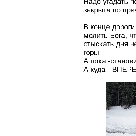
Надо угадать по
закрыта по прич
В конце дороги
молить Бога, ч
отыскать дня ч
горы.
А пока -станов
А куда - ВПЕР