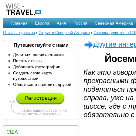
Главная
Европа
Азия
Россия
Северная Америка
Отзывы туристов
/
Отдых в Северной Америке
/
Отзывы туристов о С
Другие инте
Путешествуйте с нами
Делиться впечатлениями
Йосеми
Писать отзывы
Добавлять фотографии
Как это говоря
Создать свою карту
путешествий
прекрасными ф
Общаться и находить друзей
поделиться про
справа, уже н
шоссе, где с т
регистрация простая и не
обязательно с 
займет много времени
США