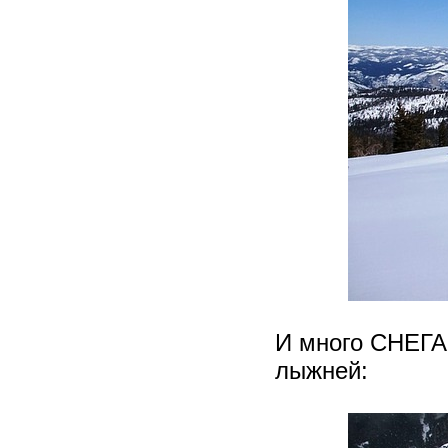
И много СНЕГА
лыжней: