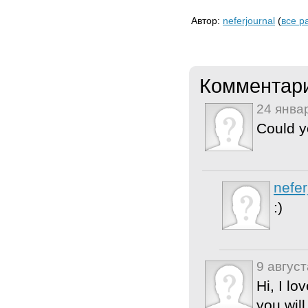
Автор:
neferjournal
(
все р
Комментар
24 янва
Could y
nefer
:)
9 август
Hi, I lo
you will 