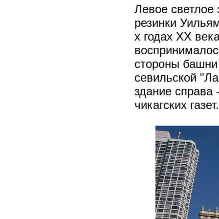
Левое светлое з
резинки Уильям
х годах XX век
воспринималос
стороны башни 
севильской "Ла
здание справа 
чикагских газет