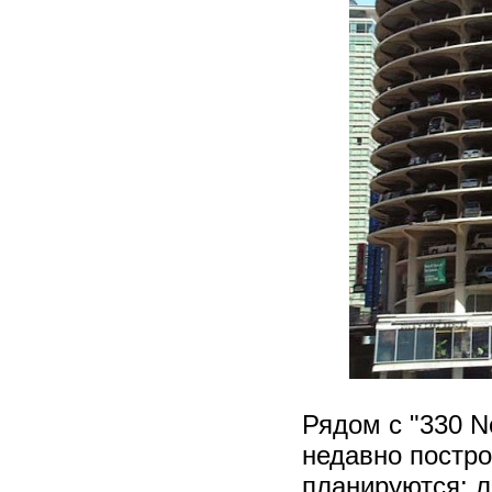
Рядом с "330 N
недавно построе
планируются: л