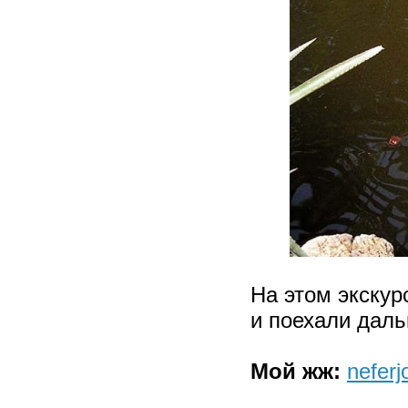
На этом экскур
и поехали даль
Мой жж:
neferj