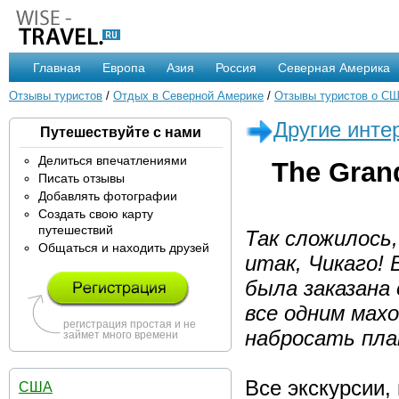
Главная
Европа
Азия
Россия
Северная Америка
Отзывы туристов
/
Отдых в Северной Америке
/
Отзывы туристов о С
Другие инте
Путешествуйте с нами
Делиться впечатлениями
The Gran
Писать отзывы
Добавлять фотографии
Создать свою карту
путешествий
Так сложилось,
Общаться и находить друзей
итак, Чикаго! 
была заказана
все одним мах
регистрация простая и не
набросать пла
займет много времени
Все экскурсии,
США