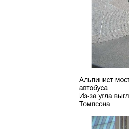
Альпинист моет
автобуса
Из-за угла выг
Томпсона