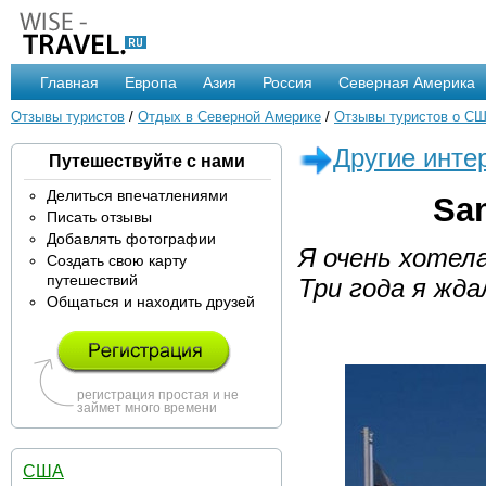
Главная
Европа
Азия
Россия
Северная Америка
Отзывы туристов
/
Отдых в Северной Америке
/
Отзывы туристов о С
Другие инте
Путешествуйте с нами
Делиться впечатлениями
San
Писать отзывы
Добавлять фотографии
Я очень хотел
Создать свою карту
путешествий
Три года я жда
Общаться и находить друзей
регистрация простая и не
займет много времени
США