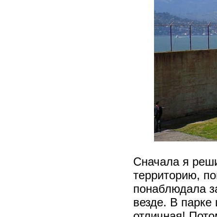
Сначала я реши
территорию, п
понаблюдала за
везде. В парке
отличная! Пот