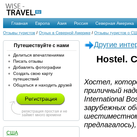
Главная
Европа
Азия
Россия
Северная Америка
Отзывы туристов
/
Отдых в Северной Америке
/
Отзывы туристов о С
Другие инте
Путешествуйте с нами
Делиться впечатлениями
Hostel. 
Писать отзывы
Добавлять фотографии
Создать свою карту
путешествий
Хостел, котор
Общаться и находить друзей
приличный надо
International 
зарубежных об
регистрация простая и не
шестиместном 
займет много времени
предлагалось)
США