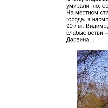
умирали, но, е
На местном ст
города, я насм
90 лет. Видимо
слабые ветви –
Дарвина…