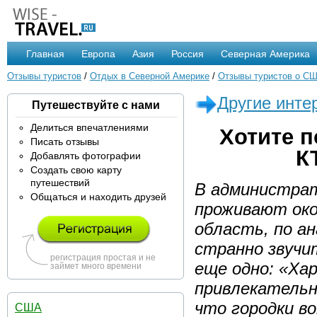
Главная
Европа
Азия
Россия
Северная Америка
Отзывы туристов
/
Отдых в Северной Америке
/
Отзывы туристов о С
Другие инте
Путешествуйте с нами
Делиться впечатлениями
Хотите 
Писать отзывы
К
Добавлять фотографии
Создать свою карту
путешествий
В администрат
Общаться и находить друзей
проживают око
область, по а
странно звучи
регистрация простая и не
еще одно: «Ха
займет много времени
привлекательн
что городки во
США