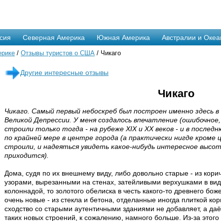
сия
Северная Америка
Южная Америка
Австралии и Океа
ерике
/
Отзывы туристов о США
/ Чикаго
Другие интересные отзывы
Чикаго
Чикаго. Самый первый небоскреб был построен именно здесь в 
Великой Депрессии. У меня создалось впечатление (ошибочное,
строили только тогда - на рубеже XIX и XX веков - и в после
по крайней мере в центре города (а практически нигде кроме 
строили, и надеяться увидеть какое-нибудь интересное высот
приходится).
Дома, судя по их внешнему виду, либо довольно старые - из кор
узорами, вырезанными на стенах, затейливыми верхушками в виде
колоннадой, то золотого обелиска в честь какого-то древнего боже
очень новые - из стекла и бетона, отделанные иногда плиткой кор
сходство со старыми аутентичными зданиями не добавляет, а да
таких новых строений, к сожалению, намного больше. Из-за этог