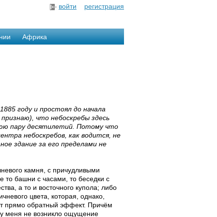
войти
регистрация
нии
Африка
1885 году и простоял до начала
 признаю), что небоскребы здесь
днюю пару десятилетий. Потому что
центра небоскребов, как водится, не
ное здание за его пределами не
ичневого камня, с причудливыми
 то башни с часами, то беседки с
ства, а то и восточного купола; либо
ичневого цвета, которая, однако,
ёт прямо обратный эффект. Причём
о у меня не возникло ощущение