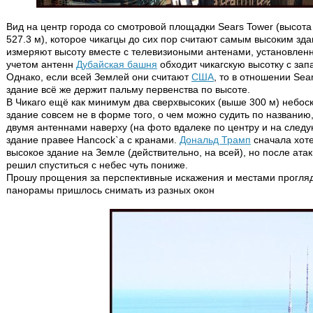
Вид на центр города со смотровой площадки Sears Tower (высота 
527.3 м), которое чикагцы до сих пор считают самым высоким зда
измеряют высоту вместе с телевизиоными антенами, установленн
учетом антенн
Дубайская башня
обходит чикагскую высотку с зап
Однако, если всей Землей они считают
США
, то в отношении Sea
здание всё же держит пальму первенства по высоте.
В Чикаго ещё как минимум два сверхвысоких (выше 300 м) небоск
здание совсем не в форме того, о чем можно судить по названию
двумя антеннами наверху (на фото вдалеке по центру и на следу
здание правее Hancock`a с кранами.
Дональд Трамп
сначала хоте
высокое здание на Земле (действительно, на всей), но после ат
решил спуститься с небес чуть пониже.
Прошу прощения за перспективные искажения и местами прогля
панорамы пришлось снимать из разных окон