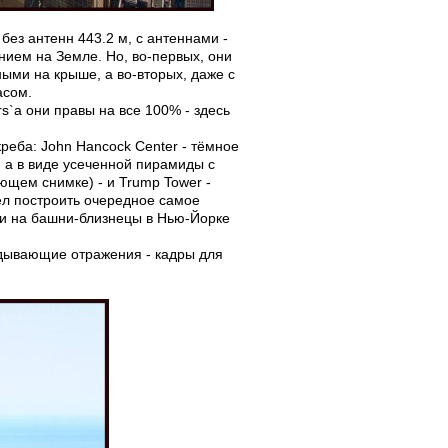
без антенн 443.2 м, с антеннами -
нием на Земле. Но, во-первых, они
ыми на крыше, а во-вторых, даже с
асом.
rs`a они правы на все 100% - здесь
реба: John Hancock Center - тёмное
, а в виде усеченной пирамиды с
ющем снимке) - и Trump Tower -
л построить очередное самое
аки на башни-близнецы в Нью-Йорке
дывающие отражения - кадры для