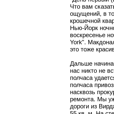
Что вам сказат
ощущений, в то
крошечной квар
Нью-Йорк ночно
воскресенье но
York". Макдонал
это тоже краси
Дальше начинае
нас никто не вс
полчаса удаетс
полчаса привоз
насквозь проку
ремонта. Мы у
дороги из Вирд
55 кв. м. На с