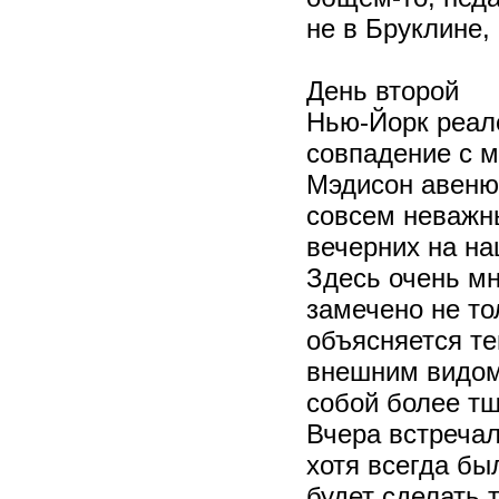
не в Бруклине,
День второй
Нью-Йорк реале
совпадение с 
Мэдисон авеню 
совсем неважн
вечерних на на
Здесь очень мн
замечено не то
объясняется те
внешним видом
собой более тщ
Вчера встреча
хотя всегда бы
будет сделать 