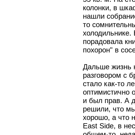
колонки, в шка
нашли собрание
то сомнительны
холодильнике. 
порадовала кни
похорон" в сос
Дальше жизнь н
разговором с б
стало как-то ле
оптимистично о
и был прав. А 
решили, что мы
хорошо, а что 
East Side, в не
общем-то, неда