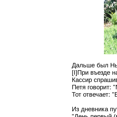
Дальше был Нь
[I]При въезде 
Кассир спрашива
Петя говорит: "
Тот отвечает: "B
Из дневника п
"День первый (