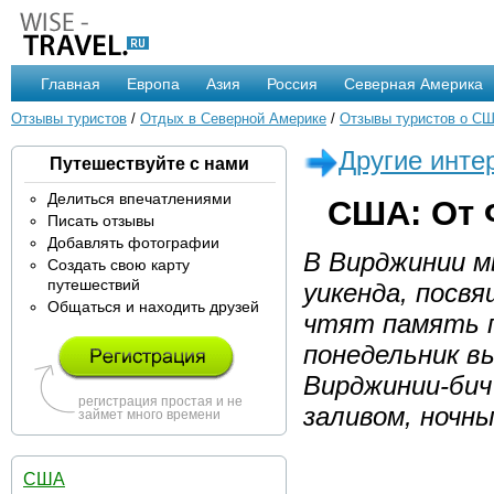
Главная
Европа
Азия
Россия
Северная Америка
Отзывы туристов
/
Отдых в Северной Америке
/
Отзывы туристов о С
Другие инте
Путешествуйте с нами
Делиться впечатлениями
США: От 
Писать отзывы
Добавлять фотографии
В Вирджинии м
Создать свою карту
путешествий
уикенда, посвя
Общаться и находить друзей
чтят память п
понедельник вы
Вирджинии-бич 
регистрация простая и не
заливом, ночн
займет много времени
США