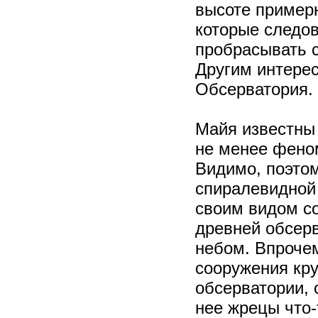
высоте примерн
которые следов
пробрасывать с
Другим интере
Обсерватория.
Майя известны
не менее фено
Видимо, поэтом
спиралевидной
своим видом со
древней обсерв
небом. Впрочем
сооружения кр
обсерватории, 
нее жрецы что-