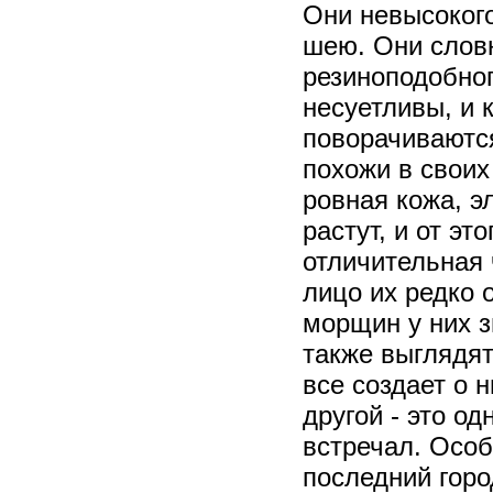
Они невысокого
шею. Они слов
резиноподобног
несуетливы, и 
поворачиваются
похожи в своих
ровная кожа, э
растут, и от эт
отличительная 
лицо их редко 
морщин у них з
также выглядят
все создает о 
другой - это о
встречал. Особ
последний горо