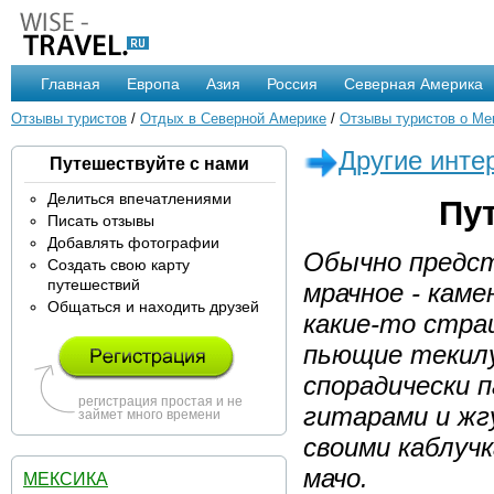
Главная
Европа
Азия
Россия
Северная Америка
Отзывы туристов
/
Отдых в Северной Америке
/
Отзывы туристов о Ме
Другие инте
Путешествуйте с нами
Делиться впечатлениями
Пу
Писать отзывы
Добавлять фотографии
Обычно предст
Создать свою карту
путешествий
мрачное - каме
Общаться и находить друзей
какие-то стра
пьющие текилу 
спорадически 
регистрация простая и не
гитарами и жг
займет много времени
своими каблуч
мачо.
МЕКСИКА