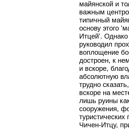
майянской и то
важным центро
типичный майян
основу этого 'м
Итцей'. Однако
руководил прох
воплощение бог
достроен, к не
и вскоре, благ
абсолютную вл
трудно сказать
вскоре на мест
лишь руины как
сооружения, фо
туристических 
Чичен-Итцу, пр