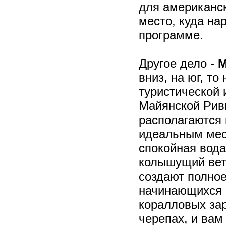
для американск
место, куда на
программе.
Другое дело -
М
вниз, на юг, т
туристической 
Майянской Ривь
располагаются 
идеальным мес
спокойная вода
колышущий вет
создают полно
начинающихся м
коралловых зар
черепах, и вам