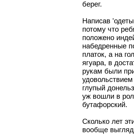
берег.
Написав 'одеты
потому что реб
положено индей
набедренные по
платок, а на г
ягуара, в дост
рукам были при
удовольствием 
глупый донельз
уж вошли в ро
бутафорский.
Сколько лет эт
вообще выглядя