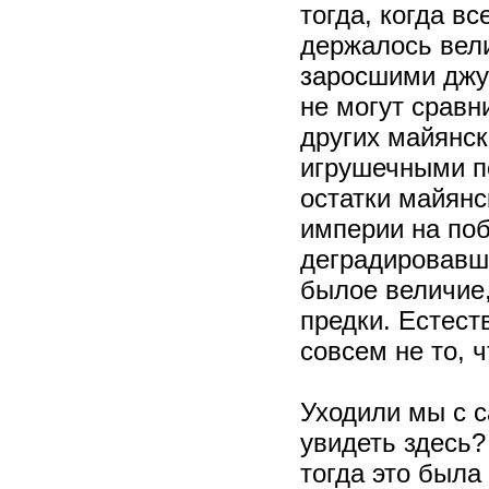
тогда, когда в
держалось вел
заросшими джу
не могут сравн
других майянск
игрушечными по
остатки майянс
империи на поб
деградировавш
былое величие,
предки. Естест
совсем не то, 
Уходили мы с с
увидеть здесь?
тогда это была