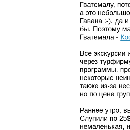
Гватемалу, пот
а это небольшо
Гавана :-), да
бы. Поэтому ма
Гватемала -
Ко
Все экскурсии 
через турфирму,
программы, пр
некоторые неин
также из-за не
но по цене груп
Раннее утро, в
Слупили по 25$
немаленькая, н