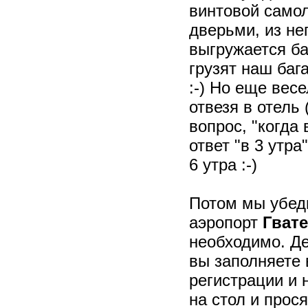
винтовой самол
дверьми, из н
выгружается ба
грузят наш баг
:-) Но еще вес
отвезя в отель 
вопрос, "когда
ответ "в 3 утра
6 утра :-)
Потом мы убеди
аэропорт
Гват
необходимо. Де
вы заполняете 
регистрации и 
на стол и прося