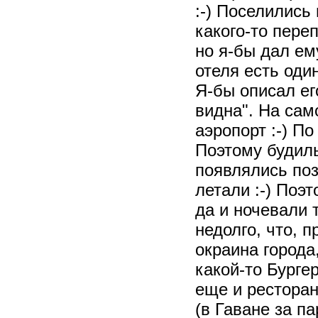
:-) Поселилис
какого-то пере
но я-бы дал ему
отеля есть оди
Я-бы описал ег
видна". На само
аэропорт :-) П
Поэтому будиль
появлялись поз
летали :-) Поэ
да и ночевали т
недолго, что, 
окраина города
какой-то Бурге
еще и ресторан
(в Гаване за п