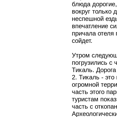
блюда дорогие,
вокруг только 
неспешной езд
впечатление си
причала отеля 
сойдет.
Утром следующе
погрузились с 
Тикаль. Дорога
2. Тикаль - эт
огромной терри
часть этого пар
туристам пока
часть с откоп
Археологически