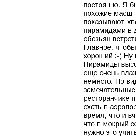
постоянно. Я б
похожие масшта
показывают, хв
пирамидами в д
обезьян встрет
Главное, чтобы
хороший :-) Ну
Пирамиды высок
еще очень влаж
немного. Но ви
замечательные.
ресторанчике п
ехать в аэропо
время, что и в
что в мокрый се
нужно это учит