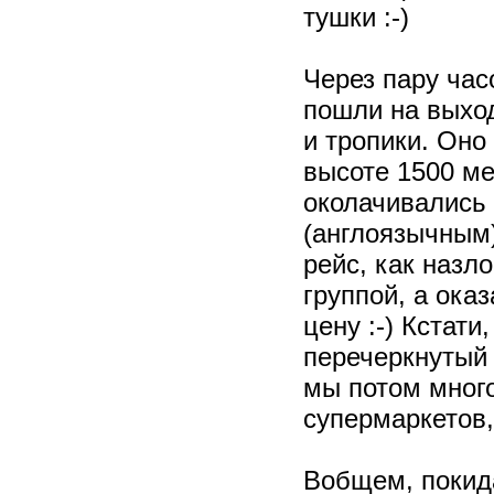
тушки :-)
Через пару час
пошли на выход
и тропики. Оно
высоте 1500 ме
околачивались 
(англоязычным)
рейс, как назл
группой, а ока
цену :-) Кстати
перечеркнутый 
мы потом много
супермаркетов,
Вобщем, покида