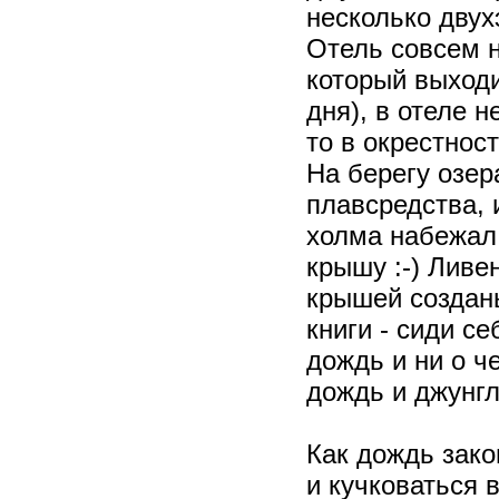
несколько двух
Отель совсем 
который выходи
дня), в отеле 
то в окрестнос
На берегу озер
плавсредства, 
холма набежал 
крышу :-) Ливе
крышей созданы
книги - сиди с
дождь и ни о ч
дождь и джунгл
Как дождь зако
и кучковаться в