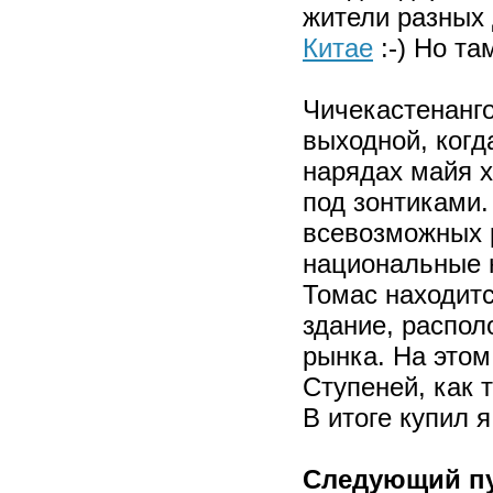
жители разных 
Китае
:-) Но та
Чичекастенанго
выходной, когд
нарядах майя х
под зонтиками.
всевозможных р
национальные н
Томас находитс
здание, распо
рынка. На этом
Ступеней, как 
В итоге купил 
Следующий пу