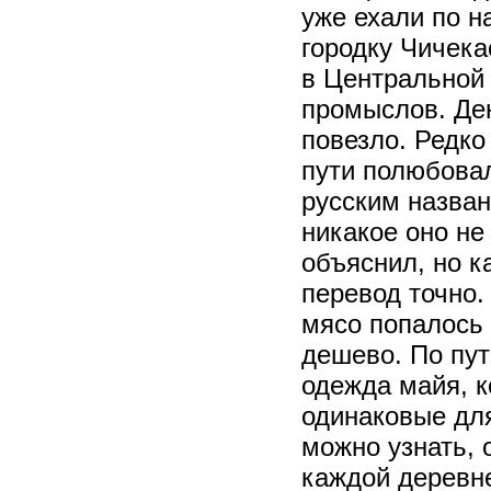
уже ехали по н
городку Чичека
в Центральной
промыслов. Ден
повезло. Редко
пути полюбовал
русским назван
никакое оно не 
объяснил, но ка
перевод точно.
мясо попалось 
дешево. По пут
одежда майя, к
одинаковые для
можно узнать, 
каждой деревне