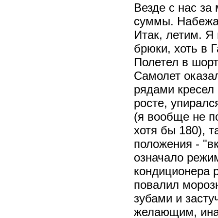
Везде с нас з
суммы. Набежал
Итак, летим. Я
брюки, хоть в Г
Полетел в шорт
Самолет оказал
рядами кресел 
росте, упиралс
(я вообще не п
хотя бы 180), 
положения - "в
означало режим
кондиционера р
повалил морозн
зубами и засту
желающим, ина