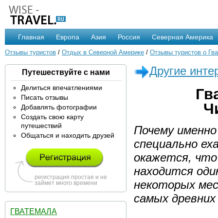
Главная
Европа
Азия
Россия
Северная Америка
Отзывы туристов
/
Отдых в Северной Америке
/
Отзывы туристов о Гв
Другие инте
Путешествуйте с нами
Делиться впечатлениями
Гв
Писать отзывы
Ч
Добавлять фотографии
Создать свою карту
путешествий
Почему именно
Общаться и находить друзей
специально ех
окажется, что
находится один
регистрация простая и не
некоторых ме
займет много времени
самых древних
ГВАТЕМАЛА