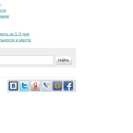
я
сти
режим
реть за 1-3 дня
льности и места