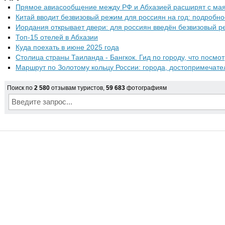
Прямое авиасообщение между РФ и Абхазией расширят с ма
Китай вводит безвизовый режим для россиян на год: подробно
Иордания открывает двери: для россиян введён безвизовый 
Топ-15 отелей в Абхазии
Куда поехать в июне 2025 года
Столица страны Таиланда - Бангкок. Гид по городу, что посмот
Маршрут по Золотому кольцу России: города, достопримечате
Поиск по
2 580
отзывам туристов,
59 683
фотографиям