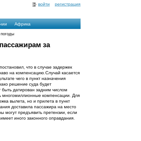
войти
регистрация
нии
Африка
 погоды
пассажирам за
постановил, что в случае задержек
раво на компенсацию.Случай касается
льтате чего в пункт назначения
нако решение суда будет
т быть датирован задним числом
ть многомиллионные компенсации. Для
ка вылета, но и прилета в пункт
пания доставила пассажира на место
ы могут предъявить претензии, если
 имеет иного законного оправдания.