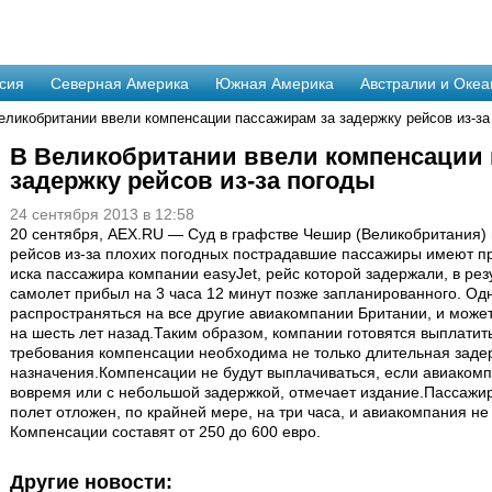
сия
Северная Америка
Южная Америка
Австралии и Океа
еликобритании ввели компенсации пассажирам за задержку рейсов из-за
В Великобритании ввели компенсации 
задержку рейсов из-за погоды
24 сентября 2013 в 12:58
​20 сентября, AEX.RU — Суд в графстве Чешир (Великобритания) 
рейсов из-за плохих погодных пострадавшие пассажиры имеют п
иска пассажира компании easyJet, рейс которой задержали, в резу
самолет прибыл на 3 часа 12 минут позже запланированного. Од
распространяться на все другие авиакомпании Британии, и може
на шесть лет назад.Таким образом, компании готовятся выплати
требования компенсации необходима не только длительная задерж
назначения.Компенсации не будут выплачиваться, если авиаком
вовремя или с небольшой задержкой, отмечает издание.Пассажир
полет отложен, по крайней мере, на три часа, и авиакомпания не
Компенсации составят от 250 до 600 евро.
Другие новости: