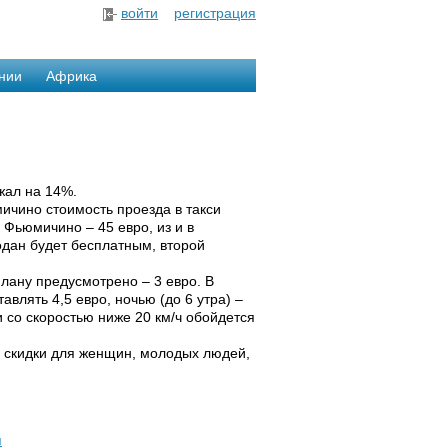
войти
регистрация
нии
Африка
жал на 14%.
ичино стоимость проезда в такси
 Фьюмичино – 45 евро, из и в
одан будет бесплатным, второй
лану предусмотрено – 3 евро. В
авлять 4,5 евро, ночью (до 6 утра) –
и со скоростью ниже 20 км/ч обойдется
 скидки для женщин, молодых людей,
я