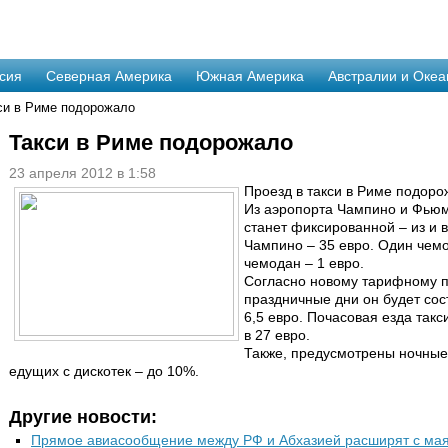
сия
Северная Америка
Южная Америка
Австралии и Океа
си в Риме подорожало
Такси в Риме подорожало
23 апреля 2012 в 1:58
Проезд в такси в Риме подоро
Из аэропорта Чампино и Фьюм
станет фиксированной – из и в
Чампино – 35 евро. Один чем
чемодан – 1 евро.
Согласно новому тарифному п
праздничные дни он будет сост
6,5 евро. Почасовая езда такс
в 27 евро.
Также, предусмотрены ночные
едущих с дискотек – до 10%.
Другие новости:
Прямое авиасообщение между РФ и Абхазией расширят с ма