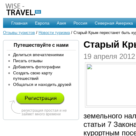
Главная
Европа
Азия
Россия
Северная Америка
Отзывы туристов
/
Новости туризма
/ Старый Крым перестанет быть к
Старый Кр
Путешествуйте с нами
Делиться впечатлениями
19 апреля 2012
Писать отзывы
Добавлять фотографии
Создать свою карту
путешествий
Общаться и находить друзей
регистрация простая и не
земельного на
займет много времени
статьи 7 Закон
курортным пос