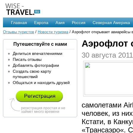
Главная
Европа
Азия
Россия
Северная Америка
Отзывы туристов
/
Новости туризма
/ Аэрофлот открывает авиарейсы 
Аэрофлот 
Путешествуйте с нами
Делиться впечатлениями
30 августа 2011
Писать отзывы
Добавлять фотографии
Создать свою карту
путешествий
Общаться и находить друзей
самолетами Air
регистрация простая и не
человек, из них
займет много времени
Кстати, в Канк
«Трансаэро«. С